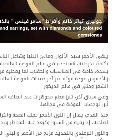
جوليري ثياتر خاتم وأقراط "سامر فينس " بالذه
Bruma
 and earrings, set with diamonds and coloured
gemstones
‬الشعر‭ ‬وحتى‭ ‬في‭ ‬عالم‭ ‬الديكور
‬أبرز‭ ‬توجهات‭ ‬الموضة‭ ‬في‭ ‬مجالها‭.‬
‬لصاحبه،‭ ‬إذ‭ ‬يقيه‭ ‬من‭ ‬الشرور‭ ‬ويُبعد‭ ‬عنه‭ ‬المخاطر‭ ‬ويخلق‭ ‬توازناً‭ ‬جسدياً‭ ‬ونفسياً‭ ‬إيجابياً‭.‬