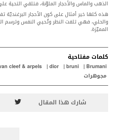
‬الذهب‭ ‬والماس‭ ‬والأحجار‭ ‬الملوّنة،‭ ‬فتلقي‭ ‬التحية‭ ‬على‭ ‬قدراته‭ ‬الفنية‭ ‬الهائلة‭ ‬وتستذكر‭ ‬إبداعاته‭.‬
‬المميّزة‭.‬
كلمات مفتاحية
van cleef & arpels
dior
bruni
Brumani
مجوهرات
شارك هذا المقال