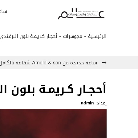
ساع
الرئيسية »
مجوهرات
»
أحجـار كـريمـة بلون البرغندي
ساعة جديدة من Arnold & son شفافة بالكامل !
أحجـار كـريمـة بلون ا
إعداد:
admin