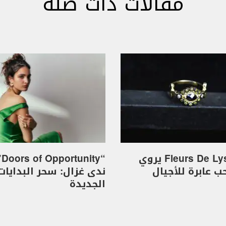
مقالات ذات صلة
خاتم Fleurs De Lys يروي
“y
 عابرة للأجيال
ندى غزال: سحر البدايات
الجديدة