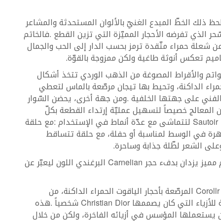
Sautoir‭
Carnelian
Corollr‭
Christian‭ ‬Dior