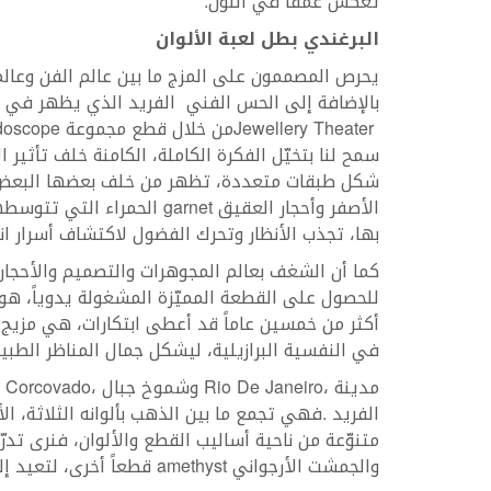
‬تعكس‭ ‬عمقاً‭ ‬في‭ ‬اللون‭.‬
البرغندي‭ ‬بطل‭ ‬لعبة‭ ‬الألوان
‬بالإضافة‭ ‬إلى‭ ‬الحس‭ ‬الفني‭
‬الفريد‭ ‬الذي‭ ‬يظهر‭ ‬في‭ ‬كل‭ ‬قطعة،‭ ‬والقليل‭ ‬من‭ ‬المرح‭ ‬أحياناً‭. ‬من‭ ‬هنا‭ ‬سعى‭ ‬فنّانو‭ ‬دار‭ ‬
‭ ‬من‭ ‬خلال‭ ‬قطع‭ ‬مجموعة‭ ‬
Jewellery‭ ‬Theater
doscope
‬شكل‭ ‬طبقات‭ ‬متعددة،‭ ‬تظهر‭ ‬من‭ ‬خلف‭ ‬بعضها‭ ‬البعض،‭ ‬فبدت‭ ‬أقراط‭ ‬وخاتم‭ ‬
‬الأصفر‭ ‬وأحجار‭ ‬العقيق‭ ‬
garnet
‬بها،‭ ‬تجذب‭ ‬الأنظار‭ ‬وتحرك‭ ‬الفضول‭ ‬لاكتشاف‭ ‬أسرار‭ ‬انعكاساتها‭.‬
‬للحصول‭ ‬على‭ ‬القطعة‭ ‬المميّزة‭ ‬المشغولة‭ ‬يدوياً،‭ ‬هو‭ ‬ما‭ ‬يميّز‭ ‬مجوهرات‭ ‬
‬في‭ ‬النفسية‭ ‬البرازيلية،‭ ‬ليشكل‭ ‬جمال‭ ‬المناظر‭ ‬الطبيعية‭ ‬الفريدة‭ ‬وروعة‭ ‬
مدينة‭ ‬
،‭ ‬وشموخ‭ ‬جبال‭ ‬
Rio‭ ‬De‭ ‬Janeiro
،‭ ‬مصدر‭ ‬الإلهام‭ ‬الرئيسي‭ ‬لمجموعة‭ ‬
Corcovado
‬متنوّعة‭ ‬من‭ ‬ناحية‭ ‬أساليب‭ ‬القطع‭ ‬والألوان،‭ ‬فنرى‭ ‬تدرّجات‭ ‬دافئة‭ ‬من‭ ‬الياقوت‭ ‬
‬والجمشت‭ ‬الأرجواني‭ ‬
‭ ‬قطعاً‭ ‬أخرى،‭ ‬لتعيد‭ ‬إلى‭ ‬الأذهان‭ ‬زرقة‭ ‬البحر‭ ‬وألوان‭ ‬السماء‭ ‬عند‭ ‬الغسق‭.‬
amethyst