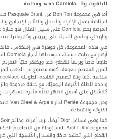
الياقوت‭ ‬والـ‭ ‬
،‭ ‬دفء‭ ‬وفخامة
Corniola
أما‭ ‬في‭ ‬مجموعة‭ ‬
‭ ‬من‭ ‬
Bon‭ ‬Ton
Pasquale‭ ‬Bruni
‬المرصع‭ ‬بحجر‭ ‬
Corniola
‬والإبداع،‭ ‬وتلقي‭ ‬التحية‭ ‬على‭ ‬إيزيس‭ ‬وكليوباترا،‭ ‬بتصاميم‭ ‬تعكس‭ ‬أنوثة‭ ‬طاغية‭ ‬ولكن‭ ‬ممزوجة‭ ‬بالقوّة‭. ‬
‬أزهار‭ ‬مع‭ ‬بتلات‭ ‬خمسة،‭ ‬تتوسطها‭ ‬أحجار‭ ‬
Corniola
‬سلاسة‭. ‬كما‭ ‬وتمّ‭ ‬تصميم‭ ‬القلادة‭ ‬الطويلة‭ ‬
 ‬necklace
‬كالشلال‭ ‬على‭ ‬أسفل‭ ‬الظهر‭ ‬لطلّة‭ ‬مثيرة‭ ‬للسهرات،‭ ‬وعلى‭ ‬الشعر‭ ‬لطّلة‭ ‬جذابة‭ ‬وساحرة‭.‬
ومن‭ ‬مجموعة‭ ‬
‭ ‬لدار‭ ‬
Perlée
‭ ‬خاتم‭ ‬مميز‭ ‬يزدان‭ ‬بدفء‭ ‬حجر‭ ‬
Van‭ ‬Cleef‭ & ‬Arpels
‬الأنوثة‭ ‬والسّعادة‭. ‬
كما‭ ‬وفي‭ ‬مشاغل‭ ‬
‭ ‬أيضاً،‭ ‬برزت‭ ‬أقراط‭ ‬وخاتم‭ ‬
Dior
 ‬Soir
‬مجموعة‭ ‬
‭ ‬المستوحاة‭ ‬من‭ ‬التصاميم‭ ‬الخلابة‭ ‬للأزياء‭ ‬التي‭ ‬كان‭ ‬يصممها‭ ‬
Archi‭ ‬Dior