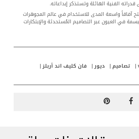
تصاميم
ديور
فان كليف اند أربلز