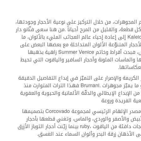
Kalei
Summer‭ ‬Venice
Brumani
Corcovado
ruby