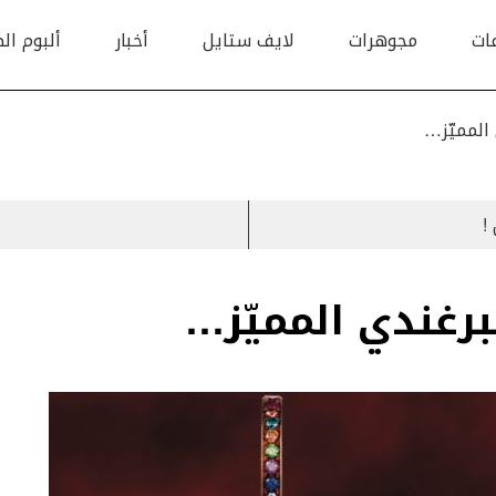
ات
مجوهرات
لايف ستايل
أخبار
ألبوم ال
 المميّز…
لبرغندي المميّز…