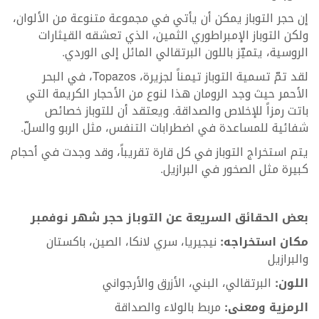
إن
حجر
التوباز يمكن أن يأتي في مجموعة متنوعة من الألوان،
ولكن التوباز الإمبراطوري الثمين، الذي تعشقه القيثارات
الروسية، يتميّز باللون البرتقالي المائل إلى الوردي.
لقد تمّ تسمية التوباز تيمناً لجزيرة، Topazos، في البحر
الأحمر حيث وجد الرومان هذا لنوع من الأحجار الكريمة التي
باتت رمزاً للإخلاص والصداقة. ويعتقد أن للتوباز خصائص
شفائية للمساعدة في اضطرابات التنفس، مثل الربو والسلّ.
يتم استخراج التوباز في كل قارة تقريباً، وقد وجدت في أحجام
كبيرة مثل الصخور في البرازيل.
بعض الحقائق السريعة عن التوباز حجر شهر نوفمبر
مكان استخراجه:
نيجيريا، سري لانكا، الصين، باكستان
والبرازيل
اللون:
البرتقالي، البني، الأزرق والأرجواني
الرمزية ومعنى:
مربط بالولاء والصداقة