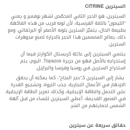
السيترين
CITRINE
السيترين، هو الحجر الثاني المخصّص لشهر نوفمبر و يعني
“الليمون” باللغة الفرنسية، لأن لونه قريب من هذه الفاكهة.
بطبيعة الحال، يتميّز السترين بلونه الأصفر أو البرتقالي. ومع
ذلك، يعالج المصممين هذا الحجر بالحرارة لصنع مجوهرات
السترين.
ينتمي السيترين إلى عائلة كريستال الكوارتز فيما أن
إستخراجه بالأصل فهو من جزيرة Topazos. اليوم، يتم
استخراج السترين في روسيا وفرنسا والبرازيل.
يشار إلى السيترين كـ”حجر النجاح”، كما يمكنه أن يحقق
الازدهار في الأعمال التجارية، جذب الثروة، وتشجيع القدرة
على التحمل والطاقة الإيجابية، وكذلك تعزيز الطاقة الإيجابية.
في العصور القديمة، أعطي السيترين للنساء من قبل آلهة
الشمس لحمايتهم من الشر.
حقائق سريعة عن سيترين