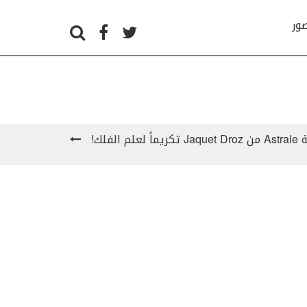
صور
فلك!