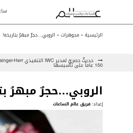
ساع
الرئيسية »
مجوهرات
»
الروبي…حجرٌ مبهرُ بتاريخه!
150 عاماً على تأسيسها
الروبي…حجرٌ مبهرُ بت
إعداد:
فريق عالم الساعات