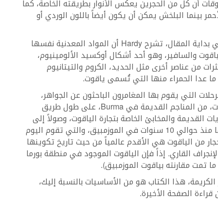
قات أن كل من الحجرين يعكس الأنوار بطريقته الخاصة، كما
مر بينما البلخش يمكن أن يكون أيضاً باللون الوردي أو
وأيضاً في إجابة أخرى على الأسئلة التي ذكرناها في بداية المقال، تشرح Hardy أن المواد المعدنية نفسها
جار الياقوت والسافير، وهو أحد أشكال أوكسيد الألومينيوم،
ات من عناصر أخرى مثل الحديد، الكروم والتيتانيوم
ما عدا الحمراء منها التي تُسمى ياقوت.
ي رحلة تشبه تلك الرحلات التي يقوم بها المغامرون الباحثون عن الجواهر،
والتي قادتها إليها مغامرات البحث عن تاريخ الياقوت، من المناجم القديمة في Burma، على طول طريق
ريات القديمة والمخابئ الخاصة بتجارة الياقوت، وصولاً إلى
الكميات الهائلة من هذه الأحجار التي تم اكتشافها منذ حوالي 10 سنوات في الموزمبيق، والتي تقوم اليوم
ذه الأحجار من الياقوت هي الأقدم عالمياً من حيث تاريخ تكوينها
و750 مليون سنة، قبل الإنجراف القاري. إذاً فإن الياقوت الموجود في منطقة بورما
الكريمة، هذا الكتاب هو من الأساسيات بالنسبة إليك،
راءة الصفحة الأخيرة.