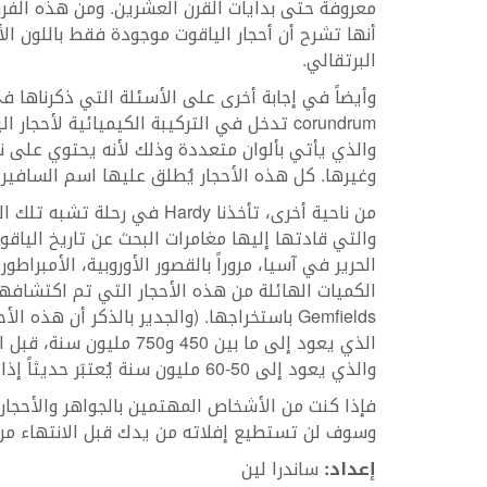
معروفة حتى بدايات القرن العشرين. ومن هذه الفرو
أنها تشرح أن أحجار الياقوت موجودة فقط باللون الأح
البرتقالي.
corundrum تدخل في التركيبة الكيميائية لأح
والذي يأتي بألوان متعددة وذلك لأنه يحتوي على نثر
وغيرها. كل هذه الأحجار يُطلق عليها اسم السافير 
من ناحية أخرى، تأخذنا Hardy ف
الحرير في آسيا، مروراً بالقصور الأوروبية، الأمبراطو
Gemfields باستخراجها. (والجدير بالذكر أن ه
الذي يعود إلى ما بين 450 
والذي يعود إلى 50-60 مليون سنة يُعتبَر حديثاً إذا ما تمت مقارنته بياقوت الموزمبيق).
فإذا كنت من الأشخاص المهتمين بالجواهر والأحجار 
وسوف لن تستطيع إفلاته من يدك قبل الانتهاء من ق
إعداد:
ساندرا لين