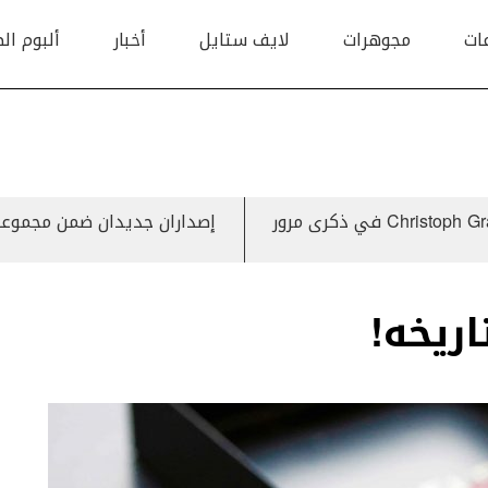
ات
مجوهرات
لايف ستايل
أخبار
ألبوم ال
حديثٌ حصريّ لمدير IWC التنفيذي Christoph Grainger-Herr في ذكرى مرور
إصداران جديدان ضمن مجموعة Astrale من Jaquet Droz تكريماً لعلم ال
اريخه!