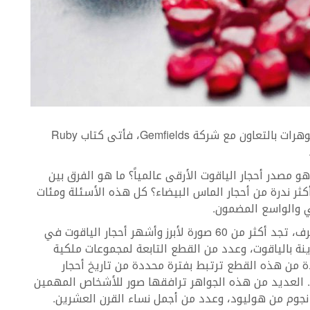
قامت بكتابته إحدى أهم الخبراء العالميين في المجوهرات بالتعاون مع شركة Gemfields، فأتى كتاب Ruby
 مصدر أحجار الياقوت الأرقى عالمياً؟ ما هو الفرق بين
كثر ندرة من أحجار الماس البيضاء؟ كل هذه الأسئلة ومئات
ي والواسع المضمون.
بين غلافَيّ هذا الكتاب المغطيين بقماش حريري مترف، تجد أكثر من 60 صورة لأبرز وأشهر أحجار الياقوت في
ينة بالياقوت، وعدد من القطع التابعة لمجموعات ملكية
 من هذه القطع ترتبط بفترة محددة من تاريخ أحجار
م. العديد من هذه الجواهر ترافقها صور للأشخاص المهمين
 نجوم من هوليود، وعدد من أجمل نساء القرن العشرين.