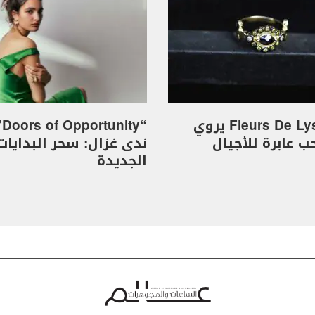
خاتم Fleurs De Lys يروي
“y
 عابرة للأجيال
ندى غزال: سحر البدايات
الجديدة