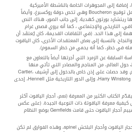
ا، إضافة إلى المجوهرات الخاصة بالناشطة الأميركية
Marjorie Merriweather Post، والمجوهرات التي تحمل توقيع Boucheron وهي تخص دوقة روكسبرغ، وأيضاً
لها ريتشارد بورتون كهدية. إلى جانب الصور، هناك النص
افي، التاريخي والإجتماعي ، كما أنه يروي قصص غرام
مة إلى هذا الحد. (في الثقافات القديمة، كان يُعتقَد أن
والنجاح. بالنسبة إلى بعض المعتقدات الأخرى، كان الياقوت
 يحمله في خطر، كما أنه يحمي من خطر السموم).
سة السابقة عن الزمرد التي أجرتها أيضاً بالتعاون مع
Gemfields، سافرت الكاتبة والمؤرّخة Joanna Hardy حول العالم، من المناجم والمصادر التي تأتي منها
الأحجار، إلى مشاغل أهم دور المجوهرات حول العالم. وقد حصلت على إذن خاص بالدخول إلى أرشيف Cartier،
Van Cleef & Arpels Chau met، Boucheron، Graff وHarry Winston، وإلى الدور التاريخية مثل Hennell، إحدى
يقدّم الكتاب الكثير من المعرفة (نعم، أحجار الياقوت أكثر
ل كيفية معرفة الياقوتة ذات النوعية الجيدة. (على عكس
الماس، لم يكن هناك أي معايير واضحة ومحددة لتقييم أحجار الياقوت حتى قامت Gemfields بوضع النظام
تبدأ Hardy كتابها بفصل مشوّق يشرح الفرق بين أحجار الياقوت وأحجار البلخش spinel، وهذه الفوارق لم تكن