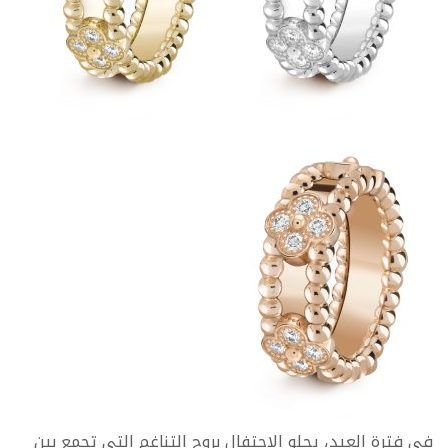
في فترة العيد، يحلو الاحتفال بروح التناغم التي تجمع بين