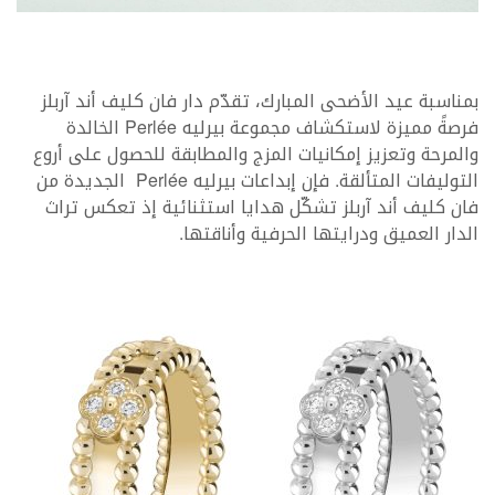
بمناسبة عيد الأضحى المبارك، تقدّم دار فان كليف أند آربلز
فرصةً مميزة لاستكشاف مجموعة بيرليه Perlée الخالدة
والمرحة وتعزيز إمكانيات المزج والمطابقة للحصول على أروع
التوليفات المتألقة. فإن إبداعات بيرليه Perlée الجديدة من
فان كليف أند آربلز تشكّل هدايا استثنائية إذ تعكس تراث
الدار العميق ودرايتها الحرفية وأناقتها.