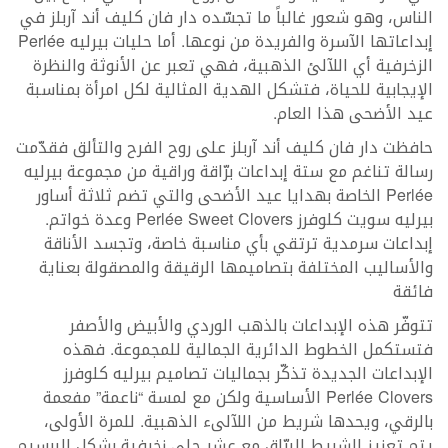
الناس، وهو شعور غالباً ما تجسّده دار فان كليف أند آربلز في
إبداعاتها الآسرة والفريدة من نوعها. أما حليات بيرليه Perlée
الزخرفية أي اللآلئ الذهبية، فهي تعبر عن الأنوثة والنظرة
الإيجابية للحياة، فتشكل الهدية المثالية لكل امرأة بمناسبة
عيد الأضحى هذا العام.
حافظت دار فان كليف أند آربلز على روح الفرح والتألق فقدّمت
رسالة تناغم مع ستة إبداعات برّاقة وراقية من مجموعة بيرليه
Perlée الخاصة بهدايا عيد الأضحى والتي تضم ثلاثة أساور
بيرليه سويت كلوفرز Perlée Sweet Clovers وعدة خواتم.
إبداعات سرمدية ترتقي بأي مناسبة خاصة، وتجسد الأناقة
والأساليب المختلفة بتصاميمها الرقيقة والمصقولة بعناية
فائقة
تتوفّر هذه الإبداعات بالذهب الوردي والأبيض والأصفر
فتستكمل الخطوط الدائرية الجمالية للمجموعة. فهذه
الإبداعات الجديدة تذكّر بجماليات تصاميم بيرليه كلوفرز
Perlée Clovers الأساسية ولكن مع لمسة “ناعمة” مفعمة
بالرقي، ويحدها شريط من اللآلىء الذهبية. للمرة الأولى،
يتم تعزيز الشريط البرّاق مع عشر حلى زخرفية بشكل البرسيم