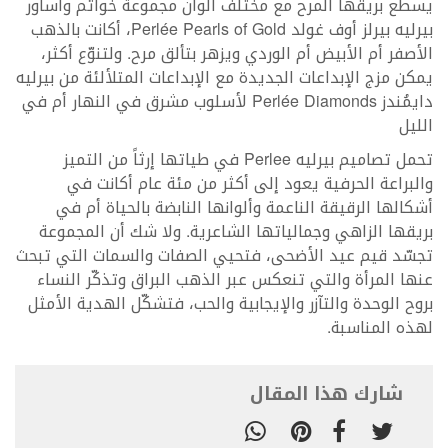
يسطع بريقها المرح مع مختلف ألوان مجموعة خواتم وأساور
بيرليه بيرلز أوف غولد Perlée Pearls of Gold، أكانت بالذهب
الأصفر أم الأبيض أم الوردي ويزهر بتألق مرح. ولتنوّع أكثر،
يمكن مزج الإبداعات الجديدة مع الإبداعات المتلألئة من بيرليه
دايمُندز Perlée Diamonds لأسلوب مشرق في النهار أم في
الليل
تحمل تصاميم بيرليه Perlee في طياتها إرثاً من التميز
والبراعة الحرفية يعود إلى أكثر من مئة عام أكانت في
أشكالها الرقيقة الناعمة وألوانها النابضة بالحياة أم في
بريقها الزاهي وجمالياتها الشاعرية. ولا شك أن المجموعة
تجسّد قيم عيد الأضحى، فتحيي الصفات والسمات التي تبحث
عنها المرأة والتي تنعكس عبر الذهب البراق وتذكّر النساء
بروح الوحدة والتآزر والإيجابية والحب، فتشكّل الهدية الأمثل
لهذه المناسبة.
شارك هذا المقال