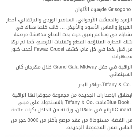
de Grisogono‭ ‬زهوة‭ ‬الألوان
‬مجوهراته‭
‬السينمائي‭.‬
Tiffany‭ & ‬Co‭.‬‭ ‬جواهر‭ ‬البحر
‬Cunard‭ ‬الرائع‭ ‬في‭ ‬مانهاتن،‭ ‬وزيّنته‭ ‬من‭ ‬الداخل‭ ‬بكرات‭ ‬عائمة‭
‬الماس‭ ‬ضمن‭ ‬المجموعة‭ ‬الجديدة‭.‬