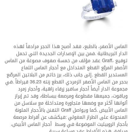
‬ويرافق‭ ‬هذه‭ ‬الأقراط‭ ‬عقد‭ ‬وساعة‭ ‬سرية‭.‬