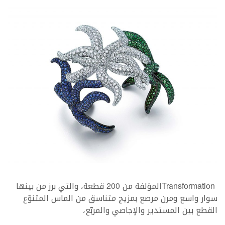
‬القطع‭ ‬بين‭ ‬المستدير‭ ‬والإجاصي‭ ‬والمربّع،