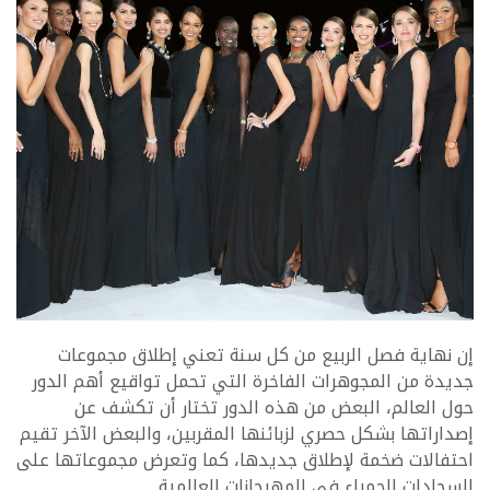
‬السجادات‭ ‬الحمراء‭ ‬في‭ ‬المهرجانات‭ ‬العالمية‭. ‬