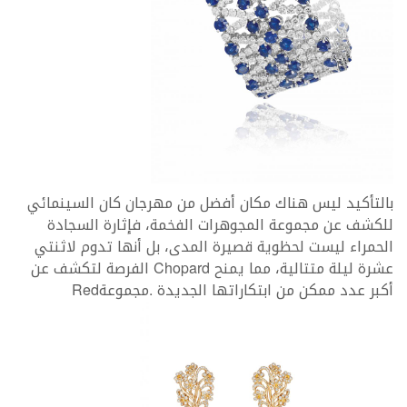
‬أكبر‭ ‬عدد‭ ‬ممكن‭ ‬من‭ ‬ابتكاراتها‭ ‬الجديدة‭. ‬مجموعة‭ ‬Red