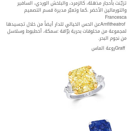
‬Francesca‭ ‬
‬من‭ ‬نجوم‭ ‬البحر‭.‬
Graff‭ ‬روعة‭ ‬الماس‭ ‬