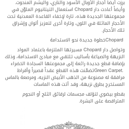
‬برزت‭ ‬أيضاً‭ ‬أجحار‭ ‬الأوبال‭ ‬الأسود‭ ‬والناري،‭ ‬واليشم‭ ‬المنحوت‭.
‬تلك‭ ‬الأحجار‭. ‬
Chopard‭ ‬خطوة‭ ‬جديدة‭ ‬نحو‭ ‬الاستدامة
‬المستخرج‭ ‬بطرق‭ ‬نزيهة،‭ ‬وقد‭ ‬أتت‭ ‬هذه‭ ‬الماسات‭
‬المتراقصة‭ ‬على‭ ‬البشرة‭. ‬