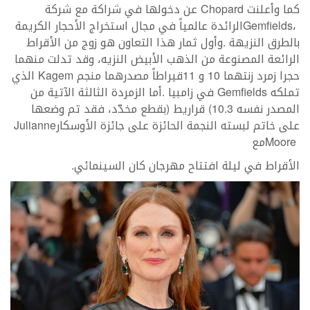
‬على‭ ‬خاتم‭ ‬لبسته‭ ‬النجمة‭ ‬الحائزة‭ ‬على‭ ‬جائزة‭ ‬الأوسكار‭ ‬Julianne
Moore‭ ‬مع‭
الأقراط‭ ‬في‭ ‬ليلة‭ ‬افتتاح‭ ‬مهرجان‭ ‬كان‭ ‬السينمائي‭. ‬