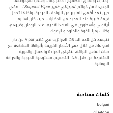
إختارت بولغاري التصميم الأكثر جمالاً وسحراً لمجموعتها
الجديدة من خواتم “
سيربنتي فايبر
Serpenti Viper
“. ففي
حين تعد أفعى الفايبر من الزواحف المرعبة، ولكنها تحمل
قيمة كبيرة عند العديد من الحضارات، حيث كان لها رمز
أيقوني وأسطوري في العهدالقديم، عند الرومان وغيرهم،
وكانت رمزا للقوة والخلود و الإغواء.
تتجسد كل هذه الحالات الغرائزية في خاتم Viper من دار
Bulgari، من خلال دمج الأحجار الكريمة بألوانها الساطعة مع
حبات الماس البراقة، لتتجلى الجراءة والجمال والحوية
المتفردة من خلال هذا التصميم، مستوحية الحيوية والعراقة
الرومانية.
كلمات مفتاحية
bulgari
مجوهرات