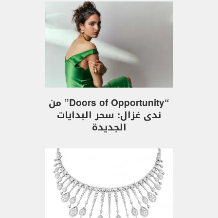
“Doors of Opportunity” من
ندى غزال: سحر البدايات
الجديدة