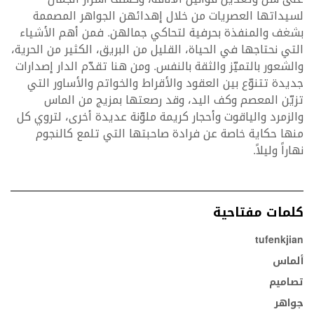
لسيداتها العصريات من خلال إهدائهن الجواهر المصممة
بشغف والمنفذة بحرفية لتحاكي جمالهن. فمن أهم الأشياء
التي نحتاجها في الحياة، القليل من البريق، الكثير من الحرية،
والشعور بالتميّز والثقة بالنفس. ومن هنا تقدّم الدار إصدارات
جديدة تتنوّع بين العقود والأقراط والخواتم والأساور التي
تزيّن المعصم وكف اليد، وقد رصعتها بمزيج من الماس
والزمرد والياقوت وأحجار كريمة ملوّنة عديدة أخرى، لتروي كل
منها حكاية خاصة عن فرادة صاحبتها التي تلمع كالنجوم
نهاراً وليلاً.
كلمات مفتاحية
tufenkjian
ألماس
تصاميم
جواهر