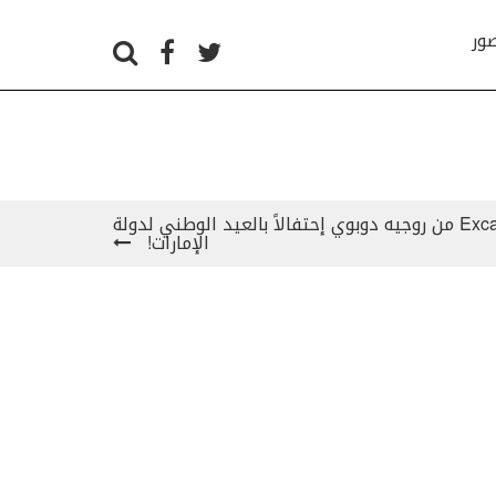
صور
إصدار Excalibur Spider Skeleton من روجيه دوبوي إحتفالاً بالعيد الوطني لدولة
الإمارات!