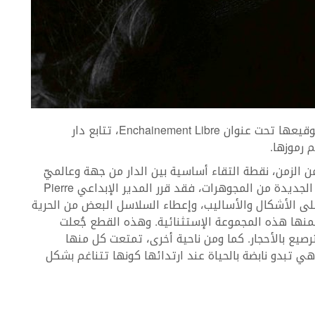
من خلال مجموعة المجوهرات الجديدة التي تحمل توقيعها تحت عنوان Enchainement Libre، تتابع دار
ي قرن من الزمن، نقطة التقاء أساسية بين الدار من جهة وعالميّ
الفروسية والإبحار من جهة أخرى. أما في المجموعة الجديدة من المجوهرات، فقد قرر المدير الإبداعي Pierre
ب على الأشكال والأساليب، وإعطاء السلاسل البعض من الحرية
لك جلياً في القطع الـ29 التي تتضمنها هذه المجموعة الإستثنائية. وهذه القطع جُعلت
رصيع بالأحجار. كما ومن ناحية أخرى، تمتعت كل منها
تبدو نابضة بالحياة عند ارتدائها كونها تتناغم بشكل