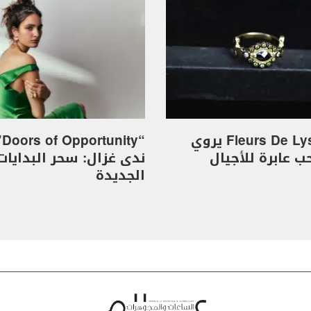
خاتم Fleurs De Lys يروي
“y
 عابرة للأجيال
ندى غزال: سحر البدايات
الجديدة