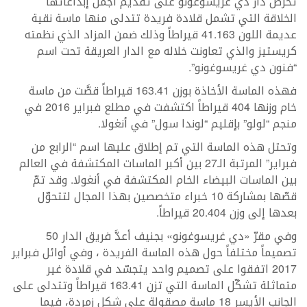
تحرص دار دي غريسوغونو على تقديم أجمل إبداعاتها
الخلاقة التي تشمل قلادة فريدة تتدلى منها ماسة نقية
عديمة اللون 41.163 قيراطاً وذلك ضمن المزاد الذي نظمته
كريستيز والذي تعاونت خلاله مع الدار العريقة تحت اسم
“فنون دي غريسوغونو”.
فهذه الماسة الأخاذة بوزن 163.41 قيراطاً قصَّت من ماسة
خام وزنها 404 قيراطاً اكتشفت في مطلع فبراير 2016 في
منجم “لولو” بإقليم “لوندا سول” في أنغولا.
وتحتل هذه الماسة التي تم إطلاق عليها اسم “الرابع من
فبراير” المرتبة الـ27 بين أكبر الماسات المكتشفة في العالم
بين الماسات البيضاء الخام المكتشفة في أنغولا. وقد تمّ
قصّها بمشاركة 10 خبراء متخصصين بهذا المجال لتتحوّل
بعدها إلى وزن 20.404 قيراطاً.
وفي مقرّ «دي غريسوغونو» بجنيف أعدَّ فريق الدار 50
تصميماً مختلفاً حول هذه الماسة الفريدة ، وفي أوائل فبراير
2017 اتفقوا على تصميم واحد يتجسّد في قلادة غير
متماثلة تشكّل الماسة التي تزن 163.41 قيراطاً وتتدلى على
الجانب الأيسر 18 ماسة مصقولة على شكل زمردة، فيما