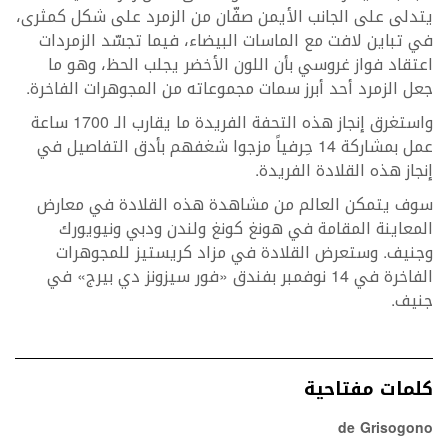
يتدلى على الجانب الأيمن صفّان من الزمرد على شكل كمثرى،
في تباين لافت مع الماسات البيضاء، فيما تجسّد الزمردات
اعتقاد فواز غروسي بأن اللون الأخضر يجلب الحظ، وهو ما
جعل الزمرد أحد أبرز سمات مجموعاته من المجوهرات الفاخرة.
واستغرق إنجاز هذه التحفة الفريدة ما يقارب الـ 1700 ساعة
عمل بمشاركة 14 حِرفياً مزجوا شغفهم بأدق التفاصيل في
إنجاز هذه القلادة الفريدة.
سوف يتمكن العالم من مشاهدة هذه القلادة في معارض
المعاينة المقامة في هونغ كونغ ولندن ودبي ونيويورك
وجنيف. وستعرض القلادة في مزاد كريستيز للمجوهرات
الفاخرة في 14 نوفمبر بفندق «فور سيزونز دي بيرج» في
جنيف.
كلمات مفتاحية
de Grisogono