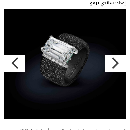
إعداد:
ساندي برمو