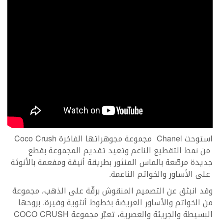
استوحت Chanel مجموعة مجوهراتها الفاخرة Coco Crush
من نمط التقطيع الناعم وتعيد تقديم المجموعة بقطع
جديدة مرصّعة بالماس المنثور بطريقة أنيقة ومفعمة بالأنوثة
على الأساور والخواتم الناعمة.
وقد انبثق عن التصميم المنقوش برقّة على الذهب، مجموعة
من الخواتم والأساور العريضة بخطوط أنثوية وفيرة. بروحها
البسيطة والجريئة والعصرية، تعبّر مجموعة COCO CRUSH