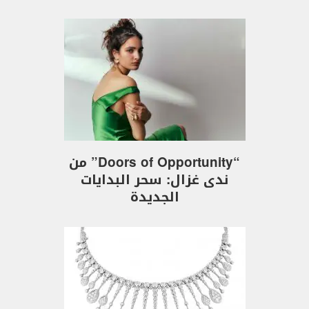
“Doors of Opportunity” من
ندى غزال: سحر البدايات
الجديدة