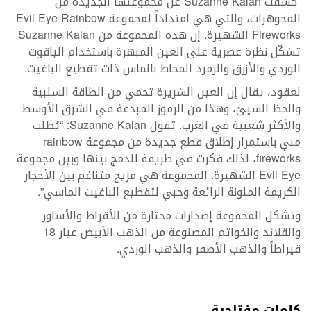
كشفت Suzanne Kalan عن مجموعتها الجديدة من
المجوهرات، والتي هي امتداداً لمجموعة Evil Eye Rainbow
Fireworks الشهيرة. إن هذه المجموعة من Suzanne Kalan
تشكّل نظرة عصرية على العين المبهرة باستخدام الياقوت
الوردي والأزرق والزمرد المحاط بالماس ذات تقطيع الباغيت.
لعقود، يقال إن العين الشريرة تحمي من الطاقة السلبية
والحظ السيئ، وهذا من الرموز المبدعة في الشرق الأوسط
والأكثر شعبية في الغرب. تقول Suzanne Kalan: “يُطلب
مني باستمرار إطلاق قطع جديدة من مجموعة rainbow
fireworks، لذلك فكرت في طريقة للدمج بينها وبين مجموعة
Evil Eye الشهيرة. المجموعة هي مزيج متناغم بين الأحجار
الكريمة الملونة الرائعة وحبي لتقطيع الباغيت الماسي”.
وتشكل المجموعة إصدارات مختارة من الأقراط والأساور
والقلائد والخواتم المصنوعة من الذهب الأبيض عيار 18
قيراطاً والذهب الأصفر والذهب الوردي.
كلمات مفتاحية