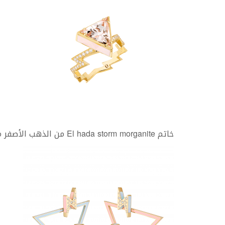
خاتم El hada storm morganite من الذهب الأصفر مع حجر المورغانيت من NUUN