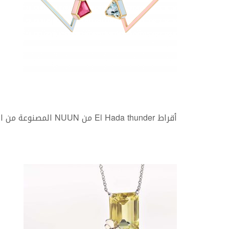
أقراط El Hada thunder من NUUN المصنوعة من الذهب الأصفر مع حجرين من المورغنيت