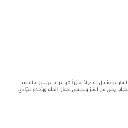
حي من شكل شراع القارب وتشمل تفصيلاً مميّزاً هو عبارة عن حبل ملفوف
Dream Catchers’، فهي أشبه بحجاب يقي من الشرّ وتحتفي بجمال الحلم وبأحلام صيّادي