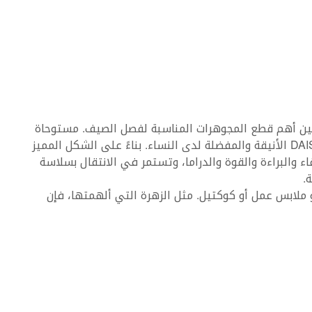
Da من GEORG JENSEN هي من بين أهم قطع المجوهرات المناسبة لفصل الصيف. مستوحاة
من زهرة الدنمارك الوطنية، لطالما كانت مجموعة DAISY الأنيقة والمفضلة لدى النساء. بناءً على الشكل المميز
قاء والبراءة والقوة والدراما، وتستمر في الانتقال بسلاسة
.
 ملابس عمل أو كوكتيل. مثل الزهرة التي ألهمتها، فإن