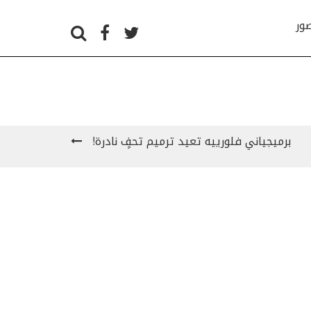
صور
برميجياني فلورييه تعيد ترميم تحفٍ نادرة!