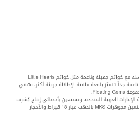
احرصي على أن يكون تنسيق الخواتم بسيط ومتماسك مع خواتم جميلة وناعمة مثل خواتم Little Hearts
 Girl Code، وهي تصاميم ناعمة جداً تتميّز بلمعة ملفتة. لإطلالة جريئة أكثر، نسّقي
Floati.
ّمة يدوياً في دولة الإمارات العربية المتحدة، وتستعين بأخصائي إنتاج يُشرف
على تصميم كل قطعة من الألف إلى الياء. كما تستعين مجوهرات MKS بالذهب عيار 18 قيراط والأحجار