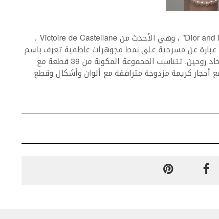
تُرجمت مجموعة Dior Et Moi الى الفرنسية لتعني “Dior and I” ، وهي الأحدث من Victoire de Castellane ،
داعي لقسم المجوهرات في Dior. الاسم عبارة عن مسرحية على نمط مجوهرات عاطفية تعرف باسم
“toi et moi” – تتميز بحجرين متجاورين يرمزان إلى اتحاد روحين. تتناسب المجموعة المكونة من 39 قطعة مع
ع أحجار كريمة مزدوجة مترافقة مع ألوان وأشكال وقطع