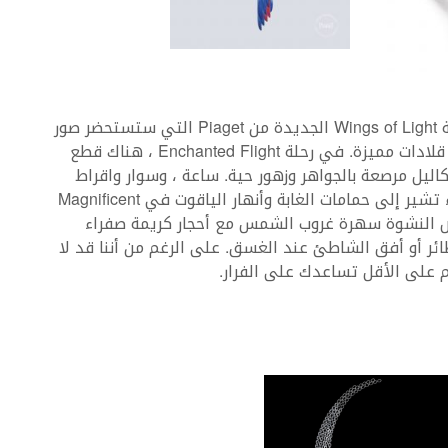
انطلقي في رحلة إلى الغابة الاستوائية مع مجموعة Wings of Light الجديدة من Piaget التي ستستحضر صور
الطيور الغريبة وأوراق الشجر المورقة من خلال ثلاث قلادات مميزة. في رحلة Enchanted Flight ، هناك قطع
يل مرصعة بالجواهر وزهور حية. ساعة ، وسوار واقراط
وقلادات متقنة مدمجة مع أحجار كريمة خضراء وزرقاء تشير إلى حمامات الغابة وأنهار الياقوت في Magnificent
رقص النشوة سهرة غروب الشمس مع أحجار كريمة صفراء
ئر أو أفق الشاطئ عند الغسق. على الرغم من أننا قد لا
دم على الأقل تساعدك على الفرار.