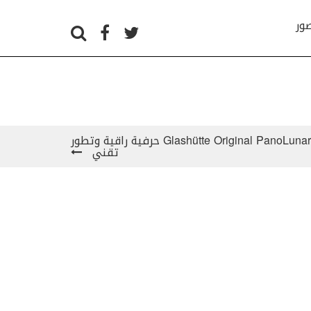
صور
Glashütte Original PanoLunarTourbillon Limited Edition حرفية راقية وتطور
تقني