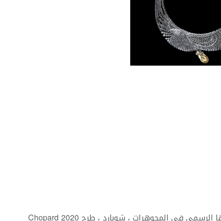
على الرغم من إلغاء مهرجان كان 2020، لكن شريكها الرسمي في المجوهرات ، شوبارد ، طرح Chopard 2020