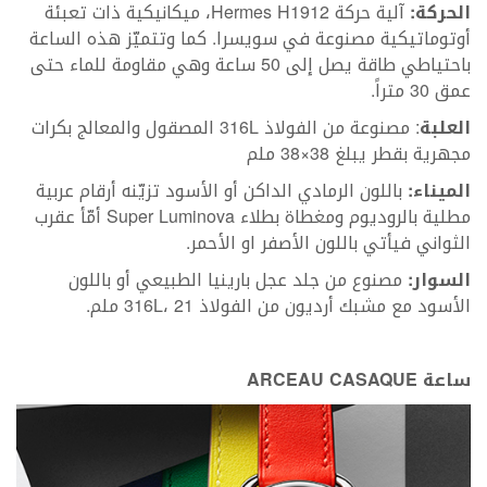
الحركة:
آلية حركة Hermes H1912، ميكانيكية ذات تعبئة
أوتوماتيكية مصنوعة في سويسرا. كما وتتميّز هذه الساعة
باحتياطي طاقة يصل إلى 50 ساعة وهي مقاومة للماء حتى
عمق 30 متراً.
العلبة
: مصنوعة من الفولاذ 316L المصقول والمعالج بكرات
مجهرية بقطر يبلغ 38×38 ملم
الميناء:
باللون الرمادي الداكن أو الأسود تزيّنه أرقام عربية
مطلية بالروديوم ومغطاة بطلاء Super Luminova أمّأ عقرب
الثواني فيأتي باللون الأصفر او الأحمر.
السوار:
مصنوع من جلد عجل بارينيا الطبيعي أو باللون
الأسود مع مشبك أرديون من الفولاذ 316L، 21 ملم.
ساعة
ARCEAU CASAQUE