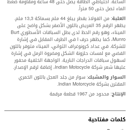
الساعة. احتياطي الطاقة يصل حتى 48 ساعة ومقاومة ضغط
الماء تصل حتى 50 متراً.
العلبة
: من الفولاذ بقطر يبلغ 44 ملم بسماكة 13,3 ملم.
يظهر الرقم 35 العريض باللون الأصفر بشكل واضح على
الميناء، وهو رقم الحظ لدى بطل السباقات الأسطوري Burt
Munro، كما يظهر حرف I في الطرف المقابل في إشارة
للشركة. في عداد كرونوغراف الثواني، الميناء متوفر باللون
الفضي مع لمسات حلزونة الشكل ومضروة الرمل في إشارة
لسهول سباقات الدراجات النارية. الواجهة الخلفية محفور
عليها شعر شركة Indian Motocycle، إضافة لرقم الإصدار.
السوار والمشبك
: سوار من جلد العجل باللون الخمري
المقترن بشركة Indian Motorcycle.
الإنتاج
: محدود من 1967 قطعة مرقمة
كلمات مفتاحية