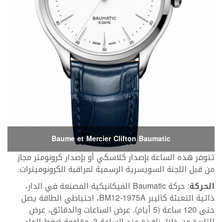
Baume et Mercier Clifton Baumatic
تتوفر هذه الساعة بإصدار كلاسكي أو بإصدار كرونومتر مجاز
من قبل اللجنة السويسرية الرسمية لمراقبة الكرونوميترات.
الحركة
: حركة Baumatic الميكانيكية المصنعة في الدار،
ذاتية التعبئة كاليبر BM12-1975A، احتياطي الطاقة يصل
حتى 120 ساعة (5 أيام). عرض الساعات والدقائق، عرض
التاريخ من خلال نافذة عند الساعة 3. مقاومة ضغط الماء