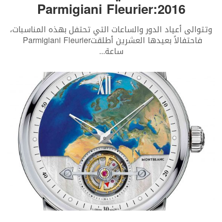
2016:Parmigiani Fleurier
‬فاحتفالاً‭ ‬بعيدها‭ ‬العشرين‭ ‬أطلقت‭ ‬Parmigiani Fleurier‭
‬ساعة‭
...