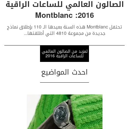
الصالون العالمي للساعات الراقية
2016: Montblanc
‬جديدة‭ ‬من‭ ‬مجموعة‭ ‬4810‭ ‬التي‭ ‬أطلقتها‭
...
لمزيد من الصالون العالمي
للساعات الراقية 2016
احدث المواضيع