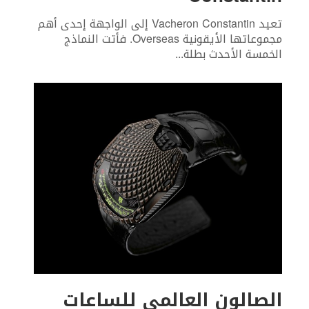
‬الخمسة‭ ‬الأحدث‭ ‬بطلة‭
...
الصالون العالمي للساعات