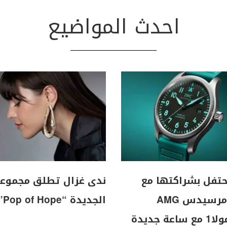
احدث المواضيع
I تحتفل بشراكتها مع
ندى غزال تطلق مجموع
فريق مرسيدس AMG
الجديدة “Pop of Hope”
للفورمولا1 مع ساعة جديدة