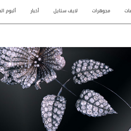
ات
مجوهرات
لايف ستايل
أخبار
ألبوم ال