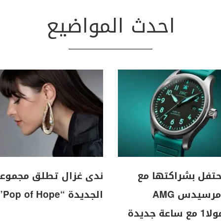
احدث المواضيع
I تحتفل بشراكتها مع
ندى غزال تطلق مجموع
فريق مرسيدس AMG
الجديدة “Pop of Hope”
للفورمولا1 مع ساعة جديدة