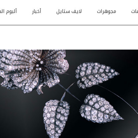
ات
مجوهرات
لايف ستايل
أخبار
ألبوم ال