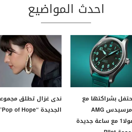
احدث المواضيع
I تحتفل بشراكتها مع
ندى غزال تطلق مجموع
فريق مرسيدس AMG
الجديدة “Pop of Hope”
للفورمولا1 مع ساعة جديدة