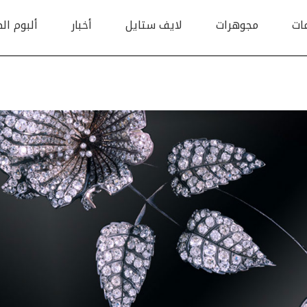
ات
مجوهرات
لايف ستايل
أخبار
ألبوم ال