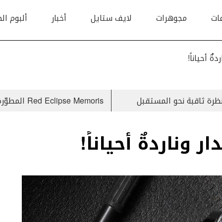
ات
مجوهرات
لايف ستايل
أخبار
ألبوم ال
ٌ أحياناً!
ظرة ثاقبة نحو المستقبل
Red Eclipse Memoris المطوّرة من Louis Moinet بعلبة تكشف خسوف القمر
وناردةٌ أحياناً!