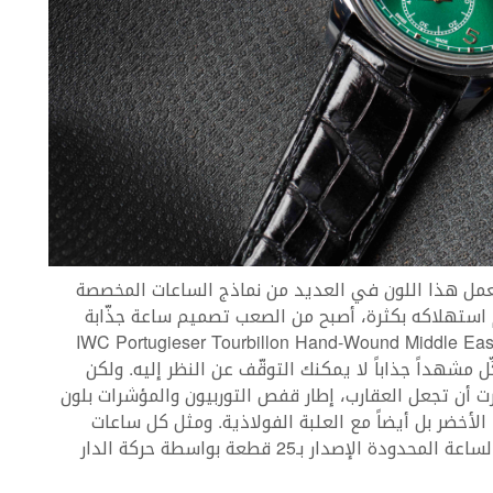
استُعمل هذا اللون في العديد من نماذج الساعات المخصصة
 استهلاكه بكثرة، أصبح من الصعب تصميم ساعة جذّابة
ستعماله، وهذا ما يعطي صفة التميّز إلى ساعة IWC Portugieser Tourbillon Hand-Wound Middle East
 مشهداً جذاباً لا يمكنك التوقّف عن النظر إليه. ولكن
رت أن تجعل العقارب، إطار قفص التوربيون والمؤشرات بلون
الأخضر بل أيضاً مع العلبة الفولاذية. ومثل كل ساعات
Portugieser Tourbillon Hand-Wound تعمل هذه الساعة المحدودة الإصدار بـ25 قطعة بواسطة حركة الدار