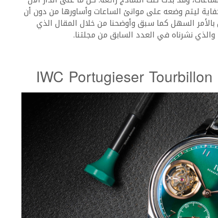
كفاية ليتم وضعه على موانئ الساعات وأساورها من دون أن
بالأمر السهل كما سبق وأوضحنا من خلال المقال الذي
IWC Portugieser Tourbillo