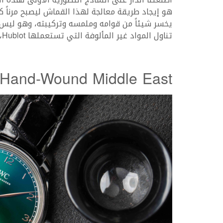
هو إيجاد طريقة معالجة لهذا القماش ليصبح مرناً 
يخسر شيئاً من قوامه وملمسه وتركيبته، وهو ليس 
تناول المواد غير المألوفة التي تستعملها Hublot، والذي نشرناه في العدد السابق من مجلتنا.
n Hand-Wound Middle East