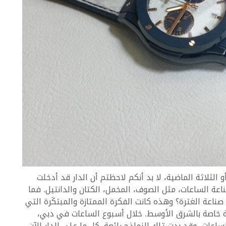
مال Hublot خلال السنتين أو الثلاثة الماضية، لا بد أنكم لاحظتم أن الدار قد أدخلت
عة الساعات، مثل الصوف، المخمل، الكتان والدانتيل. فما
عة الغترة؟ وهذه كانت الفكرة الممتازة والمبتكَرة التي
قي على Hublot لإنتاج مجموعة خاصة بالشرق الأوسط. خلال أسبوع الساعات في دبي،
لساعات، وقد بدت تلك النماذج رائعة. كل ما على الدار الآن