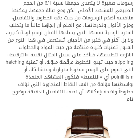
رسومات صغيرة لا يتعدى حجمها نسبة 6/1 من الحجم
الطبيعي للمشهد الأصلي، لكن ومع ضآلة حجمها، يمكنها
منافسة أضخم الرسومات من حيث دقة الخطوط والتفاصيل،
ومزج الألوان وتدرجاتها، مع العلم أن إنجازها غالباً ما يتطلب
الفترة الزمنية نفسها التي يحتاجها الفنان لرسم لوحة كبيرة،
ولا بل أكثر في كثير من الأحيان. تُستعمل في هذا النوع من
الفنون تقنيات كثيرة متنوّعة من حيث المواد والخطوات
اللازمة لتطبيقها، فنأخذ على سبيل المثال تقنية «الترقيط»
stippling حيث تبدو الخطوط مرقّطة ملوّنة، أو تقنية hatching
التي تقوم على الرسم بخطوط متوازية ومتشابكة، أو
pointillism أي «التنقيط» فتكون المشاهد المنفذة
بواسطتها مؤلفة من آلاف النقاط المتجاورة التي تؤلف
خطوطاً واضحة بإمكانها أن تصف التفاصيل الدقيقة بوضوح
تام.