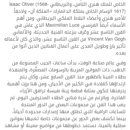
الخاص للملك هنري الثامن، والبريطاني Isaac Oliver (1568-
1617) الرسام الخاص بملكة الدانمارك «الملكة آن» ولاحقاً
للأمير هنري وأعضاء البلاط الملكي البريطاني. ومن أهم
الأسماء أيضاً الفرنسي Maximilian Luce الذي عاش في
القرن التاسع عشر وعُرف بنزعته الفنية الحديثة، والألماني
Vincent Van Gogh من القرن التاسع عشر، والذي كان لأعماله
تأثير بارز وطويل المدى على أعمال الفنانين الذين أتوا من
بعده.
وفي عالم صناعة الوقت، بدأت ساعات الجيب المصنوعة من
الذهب، ذات الموانئ المزينة بالرسومات المصغّرة، والمنفذة
بطلاء المينا بالظهور منذ القرن السابع عشر، وكان يتم
ارتداؤها كقلادة في الكثير من الأحيان، ومن هنا برزت أهمية
زخرفتها لتكون بمثابة قطعة زينة نفيسة ترافق الأزياء
الفاخرة. وبالرغم من ندرة فناني الطلاء المحترفين اليوم، لم
يغب هذا الفن عن مجموعات البعض من الدور المنتجة
للساعات الراقية التي تطلق منها إصدارات محدودة أحياناً،
بينما تكشف بعض الدور عن مجموعات خاصة تغنيها بموانئ
مطلية بالمينا، تستمد خطوطها من مواضيع معينة أو مشاهد