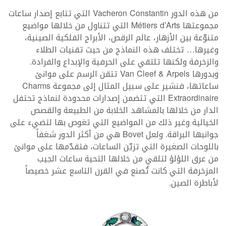
من هذه الدور Vacheron Constantin التي تتابع إصدار ساعات
مجموعتها Métiers d’Arts التي تتناول من خلالها مواضيع
متنوّعة بين الأزهار، عالم الرقص، الأبراج الفلكية الصينية،
وغيرها… تختلف هذه النماذج من حيث تقنيات الطلاء
والزخرفة ولكنها تلتقي على الحرفية والإبداع والفرادة.
وبدورها Van Cleef & Arpels تتقن الرسم على موانئ
ساعاتها، فنشير على سبيل المثال إلى مجموعة Charms
Extraordinaire التي تتضمن إصدارات محدودة لنماذج تحتفل
الدار من خلالها بالمشاهد الخلابة من الطبيعة والقصص
الخيالية وغير ذلك من المواضيع التي تغوص بها لتضيء على
جوانبها البراقة. ولعل Bovet هي من أكثر الدور شغفاً
باللوحات الصغيرة التي تزيّن الساعات، فتقدّمها على موانئ
من عرق اللؤلؤ لتلقي من خلالها التحية ساعات الجيب
المزخرفة التي كانت تُصنع في القرن التاسع عشر خصيصاً
لأباطرة الصين.