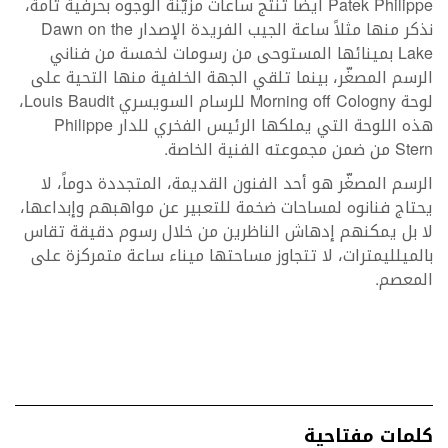
Patek Philippe أيضاً تنتج ساعات مزيّنة الوجوه بحرفية تامة،
نذكر منها مثلاً ساعة الجيب الفريدة الإصدار Dawn on the
Lake بمينائها المستوحى من رسومات لخمسة من فناني
الرسم المصغّر، بينما تلقي الجهة الخلفية منها التحية على
لوحة Morning off Cologny للرسام السويسري Louis Baudit،
هذه اللوحة التي يملكها الرئيس الفخري للدار Philippe
Stern من ضمن مجموعته الفنية الخاصة.
الرسم المصغّر هو أحد الفنون القديمة، المتجددة دوماً، لا
يحتاج فنانوه لمساحات ضخمة للتعبير عن مواهبهم وإبداعها،
لا بل يمكنهم إدهاش الناظرين من خلال رسوم دقيقة تقاس
بالميلليمترات، لا تتجاوز مساحتها ميناء ساعة متمركزة على
المعصم.
كلمات مفتاحية