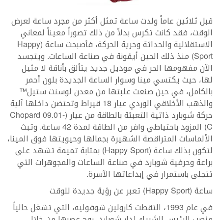
قبل ثلاثين عاماً ولدت ساعة تمثل أكثر من مجرد ساعة لعرض
الوقت، فقد كانت تكرس بدلاً من ذلك تصوراً معيناً لمعاني
الاستقلالية والحداثة وحرية الحركة، فأصبحت ساعة (Happy
Sport) منذ ذلك الحين أيقونة في صناعة الساعات. ويتجسد
الآن مفهومها الحر في موديل جديد يتألق بأناقة لا مثيل
لها، حيث يكتسي مينا وسوار الساعة الجديدة بلون أحمر
بالكامل، في حين صنعت علبتها من معدن لوسنت ستيل™
والذهب الأخلاقي الوردي عيار 18 قيراط وتحتضن داخلها آلية
حركة شوبارد ذاتية التعبئة بالطاقة من عيار (Chopard 09.01-
C) المزود باحتياطي وافر من الطاقة لمدة 42 ساعة. وتبث
الألماسات المتراقصة الشهيرة بجمالها وحيويتها فوق المينا،
لتكون بذلك ساعة (Happy Sport) بمثابة تميمة تشهد على
براعة وحرفية شوبارد في صناعة الساعات والمجوهرات التي
تتجلى باستمرار في إبداعاتها الآسرة.
ساعة (Happy Sport) تعبر عن رؤية جديدة للوقت
في عام 1993، التقطت كارولين شوفوليه، التي تشغل حالياً
منصب الرئيس الشريك لدار شوبارد، روح عصرها من خلال