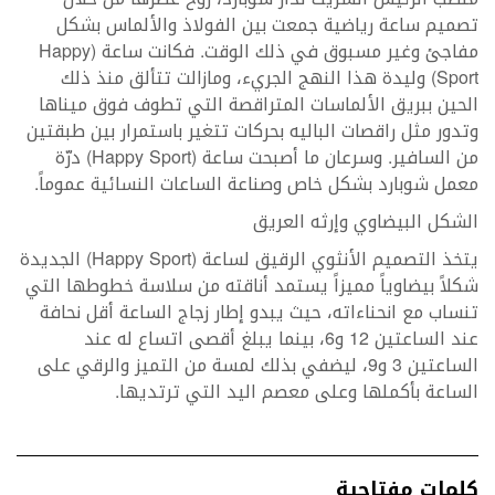
تصميم ساعة رياضية جمعت بين الفولاذ والألماس بشكل
مفاجئ وغير مسبوق في ذلك الوقت. فكانت ساعة (Happy
Sport) وليدة هذا النهج الجريء، ومازالت تتألق منذ ذلك
الحين ببريق الألماسات المتراقصة التي تطوف فوق ميناها
وتدور مثل راقصات الباليه بحركات تتغير باستمرار بين طبقتين
من السافير. وسرعان ما أصبحت ساعة (Happy Sport) درّة
معمل شوبارد بشكل خاص وصناعة الساعات النسائية عموماً.
الشكل البيضاوي وإرثه العريق
يتخذ التصميم الأنثوي الرقيق لساعة (Happy Sport) الجديدة
شكلاً بيضاوياً مميزاً يستمد أناقته من سلاسة خطوطها التي
تنساب مع انحناءاته، حيث يبدو إطار زجاج الساعة أقل نحافة
عند الساعتين 12 و6، بينما يبلغ أقصى اتساع له عند
الساعتين 3 و9، ليضفي بذلك لمسة من التميز والرقي على
الساعة بأكملها وعلى معصم اليد التي ترتديها.
كلمات مفتاحية