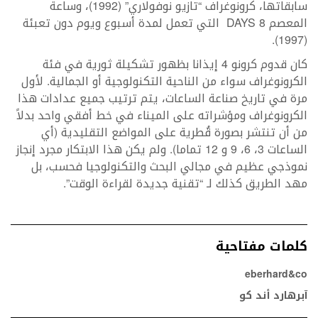
سابقاتها، كرونوغراف “تازيو نوفولاري” (1992)، وساعة
المعصم 8 DAYS التي تعمل لمدة أسبوع ويوم دون تعبئة
(1997).
كان قدوم كرونو 4 إيذانا بظهور تشكيلة ثورية في فئة
الكرونوغراف سواء من الناحية التكنولوجية أو الجمالية. لأول
مرة في تاريخ صناعة الساعات، يتم ترتيب جميع عدادات هذا
الكرونوغراف ومؤشراته على الميناء في خط أفقي واحد بدلاً
من أن تنتشر بصورة قُطرية على المواضع التقليدية (أي
الساعات 3، 6، 9 و 12 تماما). ولم يكن هذا الابتكار مجرد إنجاز
نموذجي عظيم في مجالي البحث والتكنولوجيا فحسب، بل
مهد الطريق كذلك لـ “تقنية جديدة لقراءة الوقت”.
كلمات مفتاحية
eberhard&co
آبرهارد أند كو