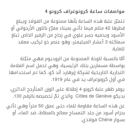
مواصفات ساعة
كرونوغراف كرونو 4
تتميّز علبة هذه الساعة بأنها مصنوعة من الفولاذ ويبلغ
قطرها 42 مللم فيما تأتي بميناء مفرّغ باللون الأرجواني أو
الأسود ويحميه جسر علوي في زجاج من الزفير الخاص تبلغ
سماكته 3 أعشار الميليمتر، وهو عنصر ذو تركيب معقد
للغاية.
أمّا بالنسبة للوحة المصنوعة من الروديوم فهي مثبّتة
بواسطة مسمارين بتلك الرئيسية، وهي تحمل اسم العلامة
التجارية التاريخية لشركة إبرهارد آند كو، كما تم استخدامها
في أول كرونوغراف يد في عام 1919.
يوفر ظهر علبة كرونو 4 إطلالة على الوزن المتأرجح الدائري،
بديكو Côtes de Genève والذي تمّ تخصيصه بالرقم 130.
عن هذه الساعة مقاومة للماء حتى عمق 50 متراً وهي تأتي
بحزام أسود من جلد التمساح معالج بالمطاط، ضد الماء، أو
بسوار Chêne فولاذي.