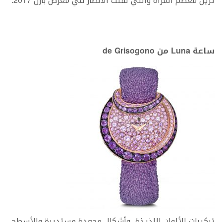
تزين معصم المرأة والتي لفتت الأنظار في معرض بازل 2017:
ساعة Luna من de Grisogono
تركيبات الألوان اللذيذة، وأشكال مجعدة مستديرة والأسطح