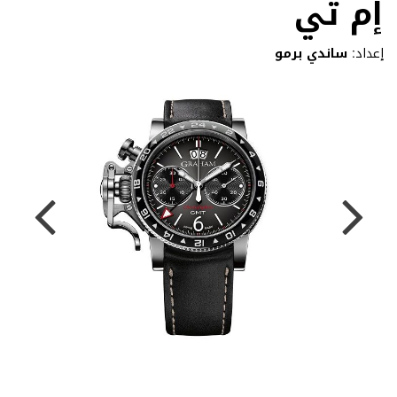
إم تي
إعداد:
ساندي برمو