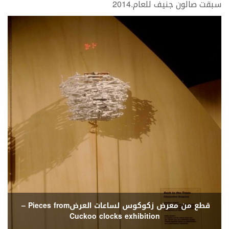
‬سبقت‭ ‬صالون‭ ‬جنيف‭ ‬للعام‭ ‬2014‭. ‬
قطع‭ ‬من‭ ‬معرض‭ ‬زكوكوس‭ ‬لساعات‭ ‬العرض‭ – ‬Pieces from
Cuckoo clocks exhibition