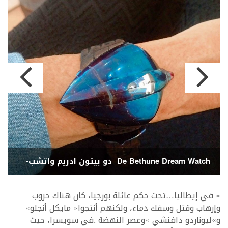
‭ ‬دو‭ ‬بيتون‭ ‬ادريم‭ ‬واتشب‭ -‬ De Bethune Dream Watch
‭
‬وإرهاب‭ ‬وقتل‭ ‬وسفك‭ ‬دماء،‭ ‬ولكنهم‭ ‬أنتجوا‭ ‬‮«‬مايكل‭ ‬أنجلو‮»‬‭