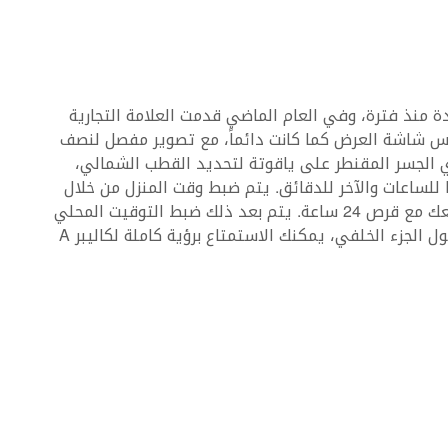
Arnold & Son G الرائعة موجودة منذ فترة، وفي العام الماضي قدمت العلامة التجارية
س شاشة العرض كما كانت دائماً، مع تصوير مفصل لنصف
 الجسر المقنطر على ياقوتة لتحديد القطب الشمالي،
لساعات والآخر للدقائق. يتم ضبط وقت المنزل من خلال
الموضع الثالث للتاج، والذي يسمح لك بمحاذاة موقعك مع قرص 24 ساعة. يتم بعد ذلك ضبط التوقيت المحلي
عن طريق ضبط العقارب في الموضع الثاني للتاج. حول الجزء الخلفي، يمكنك الاستمتاع برؤية كاملة لكاليبر A