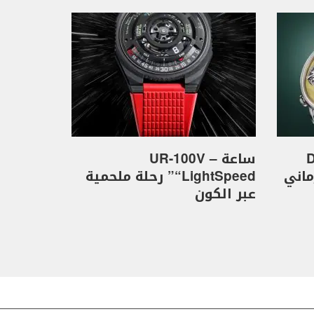
D
ساعة UR-100V –
كهرماني
“LightSpeed” رحلة ملحمية
عبر الكون