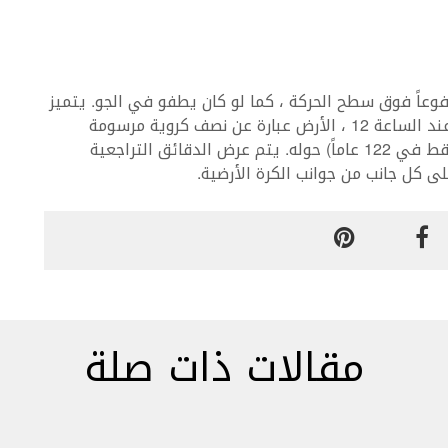
وعاً فوق سطح الحركة ، كما لو كان يطفو في الجو. يتميز
قفص التوربيون بخمسة أذرع تذكر بأشعة الشمس. عند الساعة 12 ، الأرض عبارة عن نصف كروية مرسومة
يدويا. يدور قمر دقيق (يتطلب تعديلاً ليوم واحد فقط في 122 عاماً) حوله. يتم عرض الدقائق التراجعية
كل جانب من جوانب الكرة الأرضية.
مقالات ذات صلة