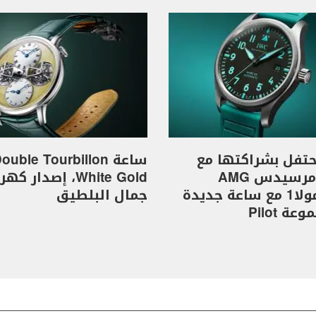
I تحتفل بشراكتها مع
ساعة ouble Tourbillon
فريق مرسيدس AMG
White Gold، إصدار 
للفورمولا1 مع ساعة جديدة
جمال البلطيق
ة Pilot