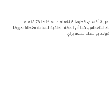
ساعة ضخمة، ذات علبة مصنوعة من الفولاذ، مؤلفة من 3 أقسام، قطرها 44,5ملم وسماكتها 13,78ملم.
 للانعكاس، كما أن الجهة الخلفية للساعة مغطاة بدورها
ولاذ بواسطة سبعة براغٍ.