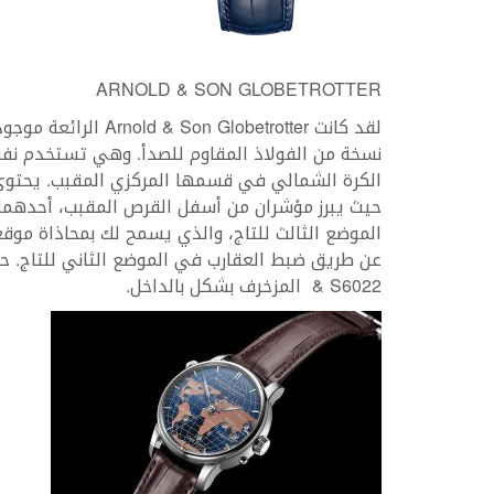
ARNOLD & SON GLOBETROTTER
لقد كانت lobetrotter
نسخة من الفولاذ المقاوم للصدأ. وهي تستخدم نف
الكرة الشمالي في قسمها المركزي المقبب. يحتوي
حيث يبرز مؤشران من أسفل القرص المقبب، أحدهما ل
& S6022 المزخرف بشكل بالداخل.