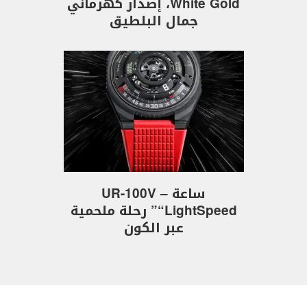
White Gold، إصدار كهرماني
جمال البلطيق
ساعة UR-100V –
“LightSpeed” رحلة ملحمية
عبر الكون