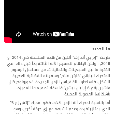
ما الجديد
طرحت “إم بي آند إف” آلتين من هذه السلسلة في 2014 و
2016, ، ولكن الإلهام لتصميم الآلة الثالثة بدأ قبل ذلك، في
الفترة ما بين السبعينات والثمانينات، من مسلسل الرسوم
المتحرك الياباني “كابتن فلام” وسفينته الفضائية العجيبة
الشكل، فاستعارت آلة قياس الزمن الجديدة “هورولوجيكال
ماشين رقم 6 إيليان نيشن” فلسفة تصميمها المميزة،
بأشكالها العضوية المحنية.
أما بالنسبة لمحرك آلة الزمن هذه، فهو محرك “إتش إم 6”
الذي يمتاز بتفرده وعدم تشبهه مع إي حركة أخرى، وهو