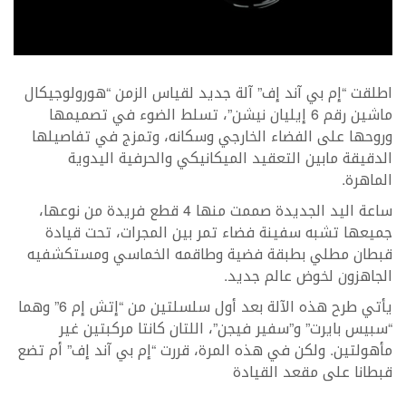
اطلقت “إم بي آند إف” آلة جديد لقياس الزمن “هورولوجيكال
ماشين رقم 6 إيليان نيشن”، تسلط الضوء في تصميمها
وروحها على الفضاء الخارجي وسكانه، وتمزج في تفاصيلها
الدقيقة مابين التعقيد الميكانيكي والحرفية اليدوية
الماهرة.
ساعة اليد الجديدة صممت منها 4 قطع فريدة من نوعها،
جميعها تشبه سفينة فضاء تمر بين المجرات، تحت قيادة
قبطان مطلي بطبقة فضية وطاقمه الخماسي ومستكشفيه
الجاهزون لخوض عالم جديد.
يأتي طرح هذه الآلة بعد أول سلسلتين من “إتش إم 6” وهما
“سبيس بايرت” و”سفير فيجن”، اللتان كانتا مركبتين غير
مأهولتين. ولكن في هذه المرة، قررت “إم بي آند إف” أم تضع
قبطانا على مقعد القيادة