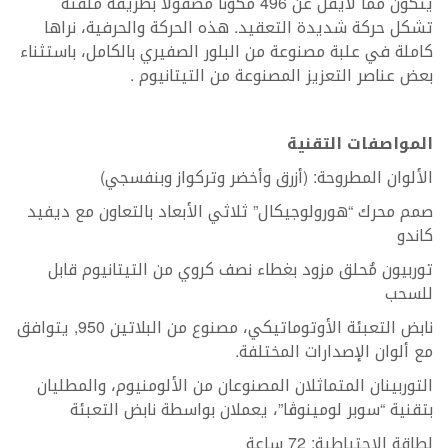
يتكون مما لايقل عن 496 مكونا مصقولا بطريقة ملفتة
تشكل حركة شديدة التعقيد. هذه الحركة والحرفية، نراها
كاملة في علبة مصنوعة من البلور الصفيري بالكامل، باستثناء
بعض عناصر التعزيز المصنوعة من التيتانيوم .
المواصفات التقنية
الألوان المطروحة: (أزرق وأخضر وتركواز وبنفسجي)
صمم محرك “هورولوجيكال” ثلاثي الأبعاد بالتعاون مع ديفيد
كاندو
توربيون مُحلق مزود بغطاء نصف كروي من التيتانيوم قابل
للسحب
نابض التعبئة الأوتوماتيكي، مصنوع من البلاتين 950, يتوافق
مع ألوان الإصدارات المختلفة.
التوربينان المتماثلان المصنوعان من الألومنيوم، والمطليان
بتقنية “سوبر لومينوڤا”، يعملان بواسطة نابض التعبئة
لطاقة الاحتياطية: 72 ساعة