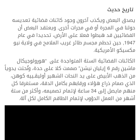
تاريخ حديث
يصدق البعض ويكذب آخرون وجود كائنات فضائية تعديسه
حولنا في المجرة أو في مجرات أخرى. ويعتقد البعض أن
الفضائيين قد هبطوا فعلا على الأرض، تحديدا في عام
1947, حين تحطم مجسم طائر غريب الملامح في ولاية نيو
مكسيكو الأمريكية.
الكائنات الفضائية الستة المتواجدة على “هورولوجيكال
ماشين رقم 6 إيليان نيشن” صممت كلا على حدة، ونُحتت يدوياً
من الذهب الأبيض على يد النحات الشهير أوليڤـييه كوهن،
الذي صمام ذراع هؤلاء ورقابهم بكامل الدقة، مستغرقا كل
منهم مايصل إلى 34 ساعة لإتمام تصميمه، وأكثر من ستة
أشهر من العمل الدؤوب لإتمام الطاقم الكامل لكل آلة.