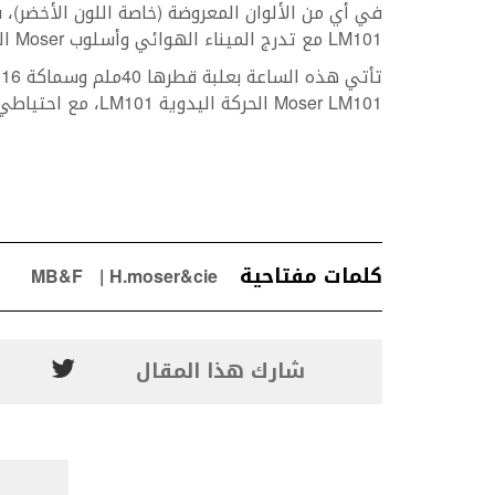
في أي من الألوان المعروضة (خاصة اللون الأخضر)، ف
LM101 مع تدرج الميناء الهوائي وأسلوب Moser الذي يقتصر التصميم على الأساسيات العارية.
Moser LM101 الحركة اليدوية LM101، مع احتياطي للطاقة من 45 ساعة.
كلمات مفتاحية
MB&F
H.moser&cie
شارك هذا المقال