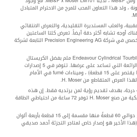
Moser x MB&F Endeavour Cylindrical Tourbillon ومن MB&F ، لدينا MB&F x Moser LM101. مع وجود
 ميناءات fumé أو دخانية ملونة ، ولد هذا التعاون المحب للمرح من الاحترام المتبادل
مدخنة، والبلورات المقببة، والعلب المستديرة التقليدية، والتعرض الانتقائي
هناك أوجه تشابه أكثر دقة أيضاً. تعرض كلتا الساعتين
نوابض شعرية متطورة للغاية، يتم إنتاجها بشكل مخصص في شركة Precision Engineering AG التابعة لشركة
بحجم يصل إلى 42ملم، تبلغ سماكة ساعة Endeavour Cylindrical Tourbillon 19.5 ملم بفضل الكريستال
السافيري ذات القبة الضخمة والعناصر الميكانيكية الرائعة التي تساعد على عرضها. تتوفر في 5 إصدارات
(أزرق، بورجوندي، أخضر، أبيض، أزرق ثلجي – كل منها يقتصر على 15 قطعة) ، وميناءات fumé في الأمام
العرض المتقاطع من H. Moser.
يتم عرض الوقت على الميناء بشكلٍ مائل بمقدار 40 درجة، بهدف تقديم رؤية لمن يرتديه فقط. إن هذه
الساعة تعمل بحركة HMC 810 وهي حركة أوتوماتيكية من صنع H. Moser توفر 72 ساعة من احتياطي الطاقة
أمّأ ساعة MB&F x H. Moser LM101 فقد تمّ إنتاج حوالي 60 قطعةً منها مقسمة إلى 15 قطعة بأربعة ألوان
 (هذا الأخير هو إصدار خاص لمتاجر التجزئة أحمد صديقي