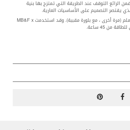
من الرائع التوقف عند الطريقة التي تمتزج بها بنية
تأتي هذه الساعة بعلبة قطرها 40ملم وسماكة 16ملم (مرة أخرى ، مع بلورة مقببة). وقد استخدمت MB&F x