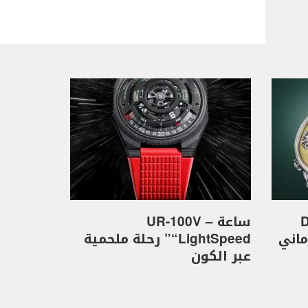
D
ساعة UR-100V –
كهرماني
“LightSpeed” رحلة ملحمية
عبر الكون