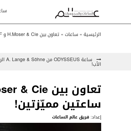
ساع
الرئيسية »
ساعات
»
تعاون بين H.Moser & Cie و MB&F لإنتاج ساعتين مميّزتين!
ساعة US
الأب!
ساعتين مميّزتين!
إعداد:
فريق عالم الساعات