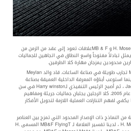
لطالما كان لكلّ من شركتي صناعة الساعات H. Moser & Cie و MB & Fعلاقات تعود إلى عقد من الزمن من
مثل تبادلاً مفتوحاً واسع النطاق في اتجاهين للجماليات
ارين محدودين يمزجان مهارة كلا الطرفين.
كان لكل من Edouard Meylan و Maximilian Büsser تجارب طويلة في صناعة الساعات. قاد والد Meylan
Audemars P لمدة تزيد عن 20 عامًا بينما استوعب أبناؤه المعرفة الداخلية العميقة بصناعة
الساعات. تولى Büsser وظيفة في Jaeger-LeCoultre ، ثم أصبح الرئيس التنفيذي لـHarry winston في سن
31 عاماً فقط ؛ ترك هذا المنصب لبدء MB & F في عام 2005. كلا الرجلين يجلبان جماليات جريئة ومفاهيم
يكفي لفهم التنازلات العملية اللازمة لتحويل الأفكار
 من النماذج ذات الإصدار المحدود التي تمزج بين العناصر
الفنية والجمالية والذي يدور حول ساعتين. من H. Moser ، لدينا تفسير العلامة لـ MB&F FlyingT المسمى H.