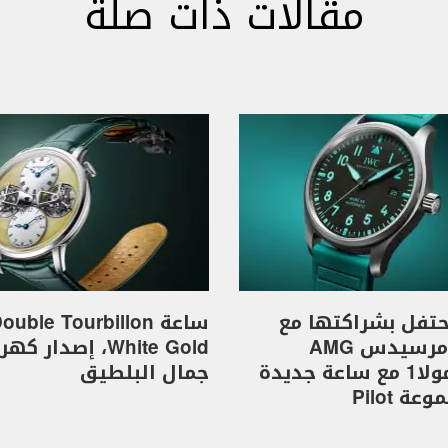
مقالات ذات صلة
I تحتفل بشراكتها مع
ساعة ouble Tourbillon
فريق مرسيدس AMG
White Gold، إصدار 
للفورمولا1 مع ساعة جديدة
جمال البلطيق
ة Pilot