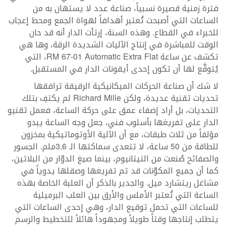
فترة زمنية قصيرة نسبياً، صناعة عدد لا يستهان به من
الساعات التي أصبحت تُعتبر أهدافاً لهواة الجمع ومحط إعجاب
للخبراء في القطاع. وهذه السنة، إرتأت الدار أنه قد حان
الوقت للمباشرة في إنتاج الآليات الشديدة الرقة، وها هي
تكشف عن ساعة RM 67-01 Automatic Extra Flat، التي
يُتوقَّع لها أن تكون إحدى أيقونات الدار في المستقبل.
لا شك أن صناعة الحركات الميكانيكية الرقيقة ترافقها
تحديات تقنية عديدة، ولكن Richard Mille لم يكتفِ بتلك
التحديات، بل أراد إضفاء عمق على حركة الساعة، فعمل تقنيو
الدار على تفريغها بأسلوب فني، جعل وجه الساعة يبدو
مؤلفاً من ثلاث طبقات، مع أن الآلية الأوتوماتيكية بمخزون
للطاقة من 50 ساعة، لا تتعدى سماكتها الـ 3.6ملم. الجسور
والصفائح صُنعت من التيتانيوم، بينما صيغ الدوّار من البلاتين،
كما أن جميع المكوّنات قد تم تفريغها وصقلها يدوياً في
مشاغل ريتشارد ميل. والجدير بالذكر أن العلبة الخاصة بهذه
الساعة التي تُعتبر الأملس والأرق بين العلب البرميلية
للساعات التي تحمل توقيع الدار، وهي إحدى الساعات التي
يتطلب إنتاجها وقتاً طويلاً ومجهوداً هائلاً للتخطيط والرسم