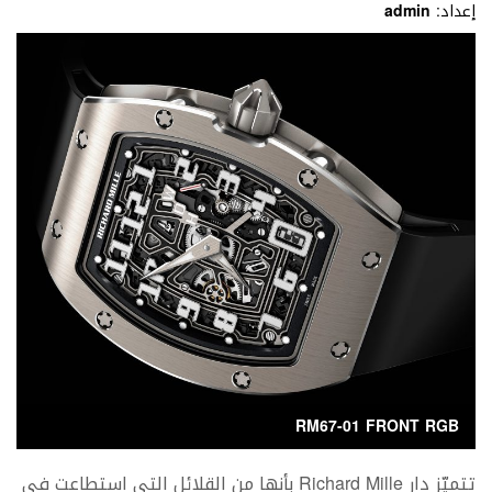
إعداد:
admin
RM67-01 FRONT RGB
تتميّز دار Richard Mille بأنها من القلائل التي استطاعت في