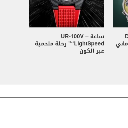
D
ساعة UR-100V –
كهرماني
“LightSpeed” رحلة ملحمية
عبر الكون