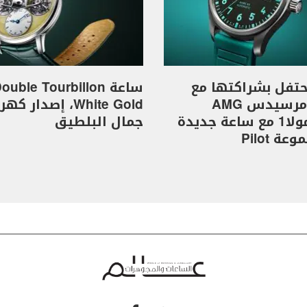
I تحتفل بشراكتها مع
ساعة ouble Tourbillon
فريق مرسيدس AMG
White Gold، إصدار 
للفورمولا1 مع ساعة جديدة
جمال البلطيق
ة Pilot