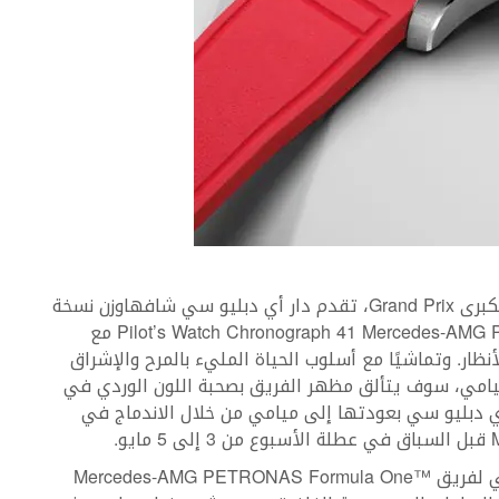
بمناسبة الفعالية الثانية من سباق ميامي للجائزة الكبرىGrand Prix ‎، تقدم دار أي دبليو سي شافهاوزن نسخة
مخصصة من ساعة Pilot’s Watch Chronograph 41 Mercedes-AMG PETRONAS Formula OneTeam مع
نظار. وتماشيًا مع أسلوب الحياة المليء بالمرح والإشراق
ميامي، سوف يتألق مظهر الفريق بصحبة اللون الوردي في
ي دبليو سي بعودتها إلى ميامي من خلال الاندماج في
أصبحت دار أي دبليو سي الشريك الهندسي الرسمي لفريق Mercedes-AMG PETRONAS Formula One™‎