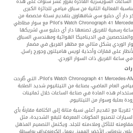
ر صناعة الساعات السويسرية الفاخرة بمرور عشر سنوات على هذه
اسبة الفعالية الثانية من سباق ميامي للجائزة الكبرى
 الأسبوع، تفخر دار أي دبليو سي شافهاوزن بتقديم نسخة مخصصة من
ساعة Pilot’s Watch Chronograph 41 Mercedes-AMG PETRONAS Formula One™ Team مع سوار مطاطي
ل ساعة رسمية للفريق تصنعها دار أي دبليو سي لشريكها
والمتخصصين في الديناميكا الهوائية ومهندسي السباق
لسوار الوردي بشكل مثالي مع مظهر الفريق في مضمار
نظار على قفازات وأحذية لويس هاميلتون وجورج راسل.
ي ساعة الفريق ذات السوار الوردي.
رات
تحظى الساعة Pilot’s Watch Chronograph 41 Mercedes-AMG Petronas Formula One™ Team، التي طُرحت
لكبرى Grand Prix™‎ الأول في ميامي العام الماضي، بصناعة من التيتانيوم شديد الصلابة
استخدام هذه المادة في صناعة الساعات خلال ثمانينات
ة بعلبة وسوار من التيتانيوم.
ز التيتانيوم بوزن أخف من الفولاذ بنسبة 45 % تقريبًا مع تقديم أعلى نسبة متانة إلى الكثافة مقارنةً بأي
يارات لتصنيع المكونات المعرضة للبقع الشديدة، مثل
بمقاومته للتآكل وملاءمته للجلد. ويكتمل التصميم المذهل
لون بتروناس الأخضر المميز. يعمل الكرونوغراف بواسطة