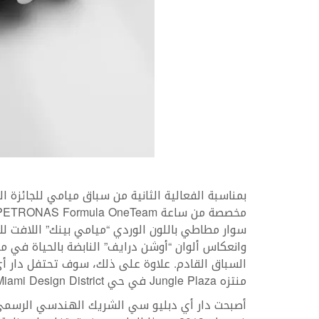
سوار مطاطي باللون الوردي “ميامي بينك” اللافت للأ
وانعكاس ألوان “أوشن درايف” النابضة بالحياة في 
السباق القادم. علاوة على ذلك، سوف تحتفل دار أ
منتزه Jungle Plaza في حي Miami Design District قبل السباق في عطلة الأسبوع من 3 إلى 5 مايو.