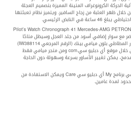
وتتألف آلية الحركة الكرونوغراف المتينة المميزة بتصميم العجلة
 برؤيتها من خلال ظهر العلبة من زجاج السافير. ويتميز نظام تعبئتها
في النابض الرئيسي.
اعة Pilot’s Watch Chronograph 41 Mercedes-AMG PETRONAS Formula One™
IW388) ذات السوار الأخضر مع سوار إضافي أسود من جلد العجل وسيظل متاحًا
للشراء عبر الإنترنت. ويأتي الإصدار الجديد ذو السوار المطاطي بلون ميامي بينك (الرقم المرجعي IW388114)
مع سوار أخضر إضافي ويمكن شراءه عبر الإنترنت من خلال موقع أي دبليو سي.com ومن متجر ميامي فقط
ة محدودة. وبفضل نظام EasX-CHANGE®‎ المدمج، يمكن تغيير الأساور بسرعة وسهولة دون الحاجة
علاوة على ذلك، كلا الساعتين مؤهلتين للتسجيل في برنامج My أي دبليو سي Care ويمكن الاستفادة من