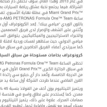
في عام 2013. وهذا العام، سوف تحتفل دا
الشراكة. فيما يجتمع نخبة عشاق رياضة السيارات بمن
Miami Grand Prix™‎ في عطلة نهاية
باللون الوردي “ميامي بينك”. يُعد الكرونوغراف أو
وتُثني على الشغف والإصرار لدى فريق المصممين 
والخبراء الاستراتيجيين والميكانيكيين. يتوافق ا
ميامي الدولي، حيث ستظهر لمسات وردية لافتة للأ
كما سيرتدي أعضاء الفريق الحاضرين في سباق ميام
كرونوغراف بخامات مستوحاة من سباق السيا
في سباق الجائزة ا
من الدرجة الخامسة. وتُعد دار أي دبليو سي رائدة 
القرن الماضي عندما طرحت الشركة أول ساعة يد مزود
ويتمي
معدن. كما يُستخدم على نطاقٍ واسع في هندسة الس
صمامات المحرك. علاوة على ذلك، يتميز التيتانيوم 
بميناء أسود مع نقوش وإضاءة تحمل توقيع الفريق ب