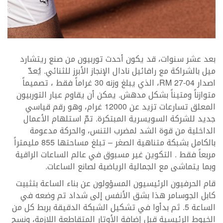
بعد عشر سنوات، قد يكون أحدث توربيون من صنع ريتشارد
ميل بالشراكة مع رافائيل نادال الإنجاز الأبرز للثنائي. يُعدّ
اصدار RM 27-04، الذي يبلغ وزنه 30 غراماً فقط ، تصميماً
متوازناً ومتيناً بشكل مدهش. يمكن أن يقاوم عيار التوربيون
المعلق تسارعات تزيد عن 12000 غرام، وهو رقم قياسي
جديد للشركة السويسرية المبتكرة. تمّ استلهام الأعمال
الداخلية من قوة الشد لمضرب التنس، والحركة مدعومة
بالكامل بشبكة متناهية الصغر – تبلغ مساحتها 855 مليمتراً
مربعاً فقط . التكوين غير مسبوق في عالم الساعات الراقية
وبما يتماشى مع الجمالية الرياضية لصانع الساعات.
قام الحرفيون الرئيسيون المسؤولون عن بناء الساعة بتثبيت
كابل الجوسامر هذا بشق الأنفس إلى شداد تم وضعه في
الساعة 5. ثم بدأوا في تشكيل الشبكة الدقيقة بربط كل من
الخيوط الرئيسية قبل إضافة الأوتار المتقاطعة اللازمة، ونسج