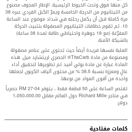
كل منها فوق وتحت الخيوط الرئيسية. الإطار المجوف مصنوع
من التيتانيوم من الدرجة الخامسة ويمرّ الكبل الفردي عبره 38
مرة كاملة قبل أن يكمل رحلته في شداد موضوع عند الساعة
10. ثم تقوم خطافات التيتانيوم المصقولة بتثبيت الحركة
المفرّغة (مع 19 جوهرة واحتياطي طاقة لمدة 38 ساعة)
بالشبكة الآمنة.
العلبة نفسها فريدة أيضاً حيث تحتوي على عناصر مصقولة
ومصنوعة من مادة TitaCarb® الحصري لريتشارد ميل. هذه
المادة عبارة عن مادة بولي أميد تم تطويرها لتحقيق أداء
عالٍ ومعززة بنسبة 38.5 % من محتوى ألياف الكربون لجعلها
واحدة من أقوى المواد من نوعها.
تقتصر الساعة على 50 قطعة فقط ، يتوفر RM 27-04 حصرياً
في متاجر Richard Mille حول العالم مقابل 1،050،000.00
دولار.
كلمات مفتاحية