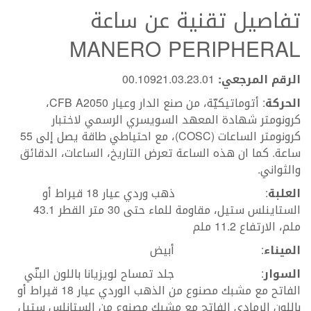
تفاصيل تقنية عن ساعة
MANERO PERIPHERAL
الرقم المرجعي:
00.10921.03.23.01
الحركة
: أتوماتيكيّة، من صنع الدار وعيار CFB A2050،
كرونومتر شهادة المعهد السويسري الرسمي لاختبار
كرونومتر الساعات (COSC)، مع احتياطي طاقة يصل إلى 55
ساعة. كما ان هذه الساعة تعرض التاريخ، الساعات، الدقائق
والثواني.
العلبة
: ذهب وردي عيار 18 قيراط أو
الستاينلس ستيل، مقاومة للماء حتى 30 متر القطر 43.1
ملم، الارتفاع 11.2 ملم
الميناء
: أبيض
السوار
: جلد تمساح لويزيانا باللون البنّي
الفاتح مع مشبك مصنوع من الذهب الوردي عيار 18 قيراط أو
باللون الرمادي الفاتح مع مشبك مصنوع من الستانلس ستيل