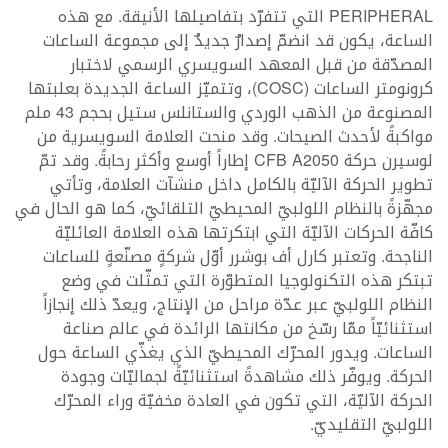
PERIPHERAL التي تتفرّد بتفاصيلها الأنيقة. مع هذه
الساعة، يكون قد انضمّ إصدارٌ جديدٌ إلى مجموعة الساعات
المصدّقة من قبل المعهد السويسري الرسمي لاختبار
كرونومتر الساعات (COSC)، وتتميّز الساعة الجديدة بعلبتها
المصنوعة من الذهب الوردي والستانلس ستيل بحجم 43 ملم
مواكبةً لأحدث الصيحات. وقد منحت العلامة السويسرية من
لوسيرن حركة CFB A2050 إطاراً أوسع وأكثر رحابةً. وقد تمّ
تطوير الحركة الآليّة بالكامل داخل منشآت العلامة، وتأتي
مجهّزةً بالنظام اللولبيّ المحيطيّ التلقائيّ، كما هو الحال في
كافّة الحركات الآليّة التي ابتكرتها هذه العلامة العائليّة
الناجحة. وتعتبر كارل أف بوشرر أوّل شركةٍ مصنّعةٍ للساعات
تبتكر هذه التكنولوجيا المتطوّرة التي تمثّلت في وضع
النظام اللولبيّ عبر عدّة مراحل من الإنتاج، ويعدّ ذلك إنجازاً
استثنائيّاً ممّا رسّخ من مكانتها الرائدة في عالم صناعة
الساعات. ويدور المحرّك المحيطيّ الذي يغذّي الساعة حول
الحركة. ويوفّر ذلك مشاهدةً استثنائيّةً لجماليّات وجودة
الحركة الآليّة، التي تكون في العادة مخفيّة وراء المحرّك
اللولبيّ التقليديّ.