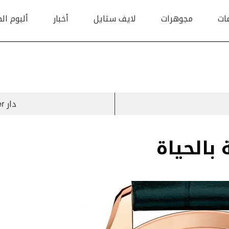
ات
مجوهرات
لايف ستايل
أخبار
ألبوم ال
دار Cartier تسيطر على دبي بطريقة فنيّة إبداعية !
بالحياة