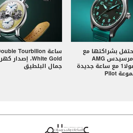
I تحتفل بشراكتها مع
ساعة ouble Tourbillon
فريق مرسيدس AMG
White Gold، إصدار 
للفورمولا1 مع ساعة جديدة
جمال البلطيق
ة Pilot