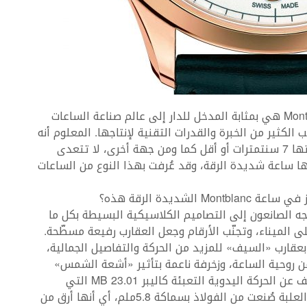
إن ساعة Montblanc Heritage Chronométrie Ultra Slim هي بمثابة المدخل للدار إلى عالم صناعة الساعات
 الكثير من الخبرة والقدرات التقنية لإنتاجها. المعلوم أنه
في عالم صناعة الوقت، كل ساعة تكون سماكة علبتها 7 سنتمترات أو أقل كما ومن جهة أخرى، لا تتعدى
سنتمترات، توصف بأنها ساعة شديدة الرقة، وقد عُرفت بهذا النوع من الساعات
جه الصانعون إلى التصاميم الكلاسيكية البسيطة بكل ما
 الميناء، وتجنّب الأرقام وجعل العقارب رفيعة مسطّحة.
 بعقارب «السيف» للمزيد من الحركة والتفاصيل الجمالية،
كلمة Automatique التي تعبّر عن روحية الساعة، وزخرفة ناعمة بتأثير «أشعة الشمس»
منطلقة من مركزها. أما الناحية الخلفية فهي تكشف عن الحركة اليدوية التعبئة كاليبر MB 23.01 التي
تسيّرها والتي تتمتع بمخزون للطاقة من 42 ساعة. العلبة صُنعت من الفولاذ بسماكة 5.8ملم، أي أنها أرق من