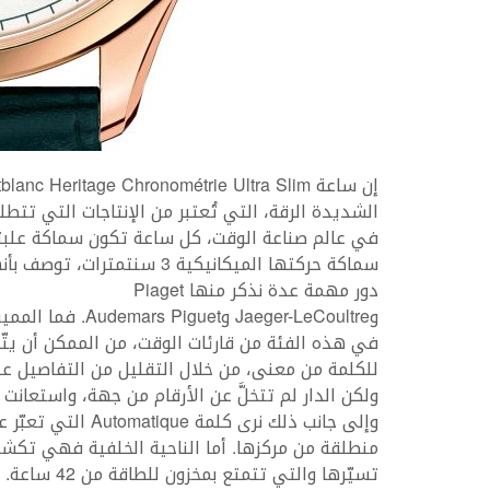
الشديدة الرقة، التي تُعتبر من الإنتاجات التي تتطلب
سماكة حركتها الميكانيكية 3 
دور مهمة عدة نذكر منها Piaget
وJaeger-LeCoultre وAudemars Piguet. فما المميز في ساعة Montblanc الشديدة الرقة هذه؟
في هذه الفئة من قارئات الوقت، من الممكن أن يتّ
للكلمة من معنى، من خلال التقليل من التفاصيل على
ولكن الدار لم تتخلَّ عن الأرقام من جهة، واستعانت
وإلى جانب ذلك نرى 