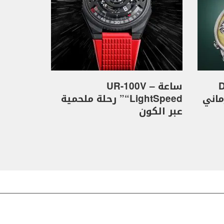
D
ساعة UR-100V –
كهرماني
“LightSpeed” رحلة ملحمية
عبر الكون