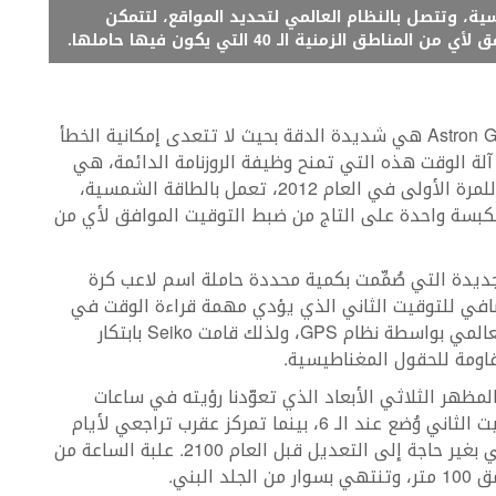
تعمل بالطاقة الشمسية، وتتصل بالنظام العالمي لتحديد المواقع، لتتمكن
الزمنية الـ 40 التي يكون فيها حاملها.
بحسب تعبير Seiko، إن ساعة Astron GPS Solar Dual Time هي شديدة الدقة بحيث لا تتعدى إمكانية الخطأ
 للوقت، ثانية واحدة كل 100.000 سنة. آلة الوقت هذه التي تمنح وظيفة الروزنامة الدائمة، هي
أحدث إصدارات مجموعة Astron التي أطلقتها الدار للمرة الأولى في العام 2012، تعمل بالطاقة الشمسية،
بكبسة واحدة على التاج من ضبط التوقيت الموافق لأي من
لجديدة التي صُمِّمت بكمية محددة حاملة اسم لاعب كرة
Novak، فهو الميناء الإضافي للتوقيت الثاني الذي يؤدي مهمة قراءة الوقت في
منطقة محددة كل الوقت، إلى جانب قراءة الوقت العالمي بواسطة نظام GPS، ولذلك قامت Seiko بابتكار
مظهر الثلاثي الأبعاد الذي تعوّدنا رؤيته في ساعات
المجموعة، ولكنه أكثر بساطة. الميناء الجديد للتوقيت الثاني وُضع عند الـ 6، بينما تمركز عقرب تراجعي لأيام
الأسبوع بين الـ2 والـ 3 ونافذة للتاريخ عند الـ 4، وهي بغير حاجة إلى التعديل قبل العام 2100. علبة الساعة من