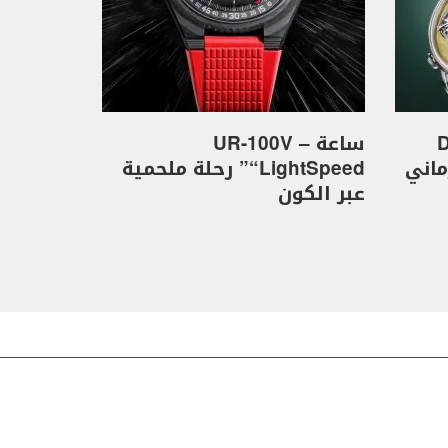
D
ساعة UR-100V –
كهرماني
“LightSpeed” رحلة ملحمية
عبر الكون