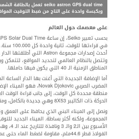
seiko astron GPS dual time 
وبكبسة واحدة على التاج من ضبط التوقيت الموافق لأي من المناطق 
على
معصمك
حول
العالم
في قراءتها
وتتصل بالنظام العالمي لتحديد المواقع، لتتمكن و
المناطق الزمنية الـ 40 التي يكون فيها حاملها.
أما الإضافة الجديدة التي أغنت بها الدار الساعة ا
المضرب الصربي  Djokovic
الحركة ذات الكاليبر 8X53 وهي جديدة بالكامل، ومقاومة للحقول المغناطيسية.
ونصل إلى الميناء البني الذي يحافظ على العمق وال
الفولاذ قطر 44.6ملم، مقاومة لضغط الماء حتى عمق 100 متر، وتنتهي بسوار من الجلد البني.