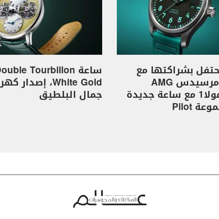
I تحتفل بشراكتها مع
ساعة ouble Tourbillon
فريق مرسيدس AMG
White Gold، إصدار 
للفورمولا1 مع ساعة جديدة
جمال البلطيق
ة Pilot