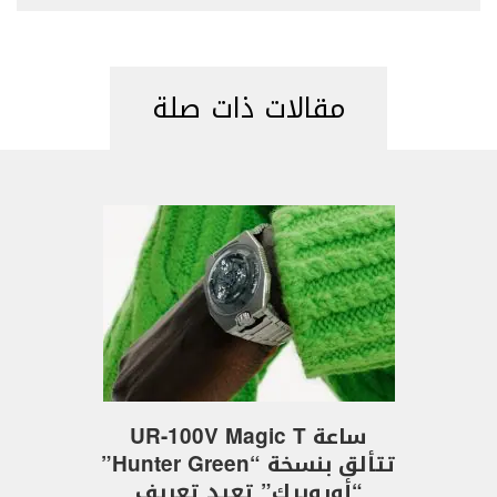
مقالات ذات صلة
ساعة UR-100V Magic T
تتألق بنسخة “Hunter Green”
“أورويرك” تعيد تعريف