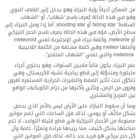
من الممكن أحياناً رؤية النيزك وهو يدخل إلى الغلاف الجوي
وهو في هذه الحالة يُعرف باسم “شهاب”، أو “الشهاب
الساقط” falling star أو shooting star. أما إذا وصل النيزك إلى
سطح الأرض، فإنه في هذه الحالة يعرف باسم الحجر النيزكي
أو meteorite. وكلمة نيزك في الإنجليزية تعني meteoroid
وأصلها meteor وهي كلمة مشتقة من الكلمة اللاتينية
meteōros والتي تعني “الشهاب المتفجر”.
عمر النيزك يكون غالباً ملايين السنوات، وهو يحتوي أجزاء
متبلورة ومتحوّلة إلى قطع زجاجية تشبه الكريستال، وهي
تتكوّن تحت تأثير الضغط والتغيرات الحرارية المستمرة لقرون
وقرون من الزمن، وتأتي بأكثرها من حزام الكويكبات الواقع
بين المريخ والمشتري.
وبما أن سقوط النيازك على الأرض ليس بالأمر الذي يحصل
بشكل مكثّف أو يومي، لذلك فإن الساعات التي تضم موانئ
مصنوعة من الأحجار النيزكية هي قطع قليلة التواجد، لا تتم
صناعتها بشكل كثيف، مما يزيدها فرادة وتميّزاً، خاصة وأن
كل حجر نيزكي هو فريد بحد ذاته، لذلك فإن الموانئ التي