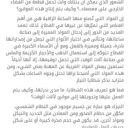
الشعور الذي يمكن أن ينتابك وأنت تحمل قطعة من الفضاء
الخارجي على معصمك..؟ وكيف يتم إنتاج هذه الموانئ؟
إن المواد التي تُصنع منها الساعة الراقية هي من أهم
العناصر التي تميّزها عن غيرها في القطاع. لذلك تعمد
العديد من الدور إلى إدخال المواد المميزة إلى صناعة
ساعاتها، وتتأنى في اختيار الأنواع التي تجعل من إصداراتها
نادرة، جميلة ومميزة بالفعل. ومع أن الأسماء الكبيرة في
القطاع تتوجّه إلى استعمال الذهب والأحجار الكريمة والماس
في صناعة آلات الوقت التي تحمل توقيعها، إلا أنها أحياناً
تستعين ببعض المواد الغريبة عن المهنة بعض الشيء، ومن
هذه المواد التي أصبحنا نراها تحتل وجوه الساعات بشكل
متزايد نذكر شظايا النياز.
فما هو تعريف هذه الشظايا، ما مدى ندرتها، وكيف يتم
العمل عليها وتحويلها إلى موانئ لآلات الوقت؟
النيزك هو عبارة عن جسيم موجود في النظام الشمسي،
مكوّن من حطام الصخور ومن المعادن مثل الحديد والنيكل
ومواد أخرى، قد يكون في حجم صخرة كبيرة أو على شكل
حبيبات الرمل الصغيرة.