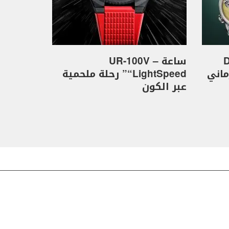
D
ساعة UR-100V –
كهرماني
“LightSpeed” رحلة ملحمية
عبر الكون