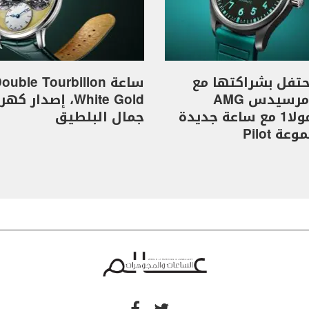
I تحتفل بشراكتها مع
ساعة ouble Tourbillon
فريق مرسيدس AMG
White Gold، إصدار 
للفورمولا1 مع ساعة جديدة
جمال البلطيق
ة Pilot