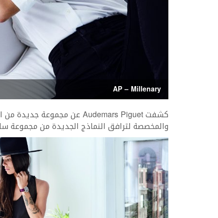
AP – Millenary
كشفت Audemars Piguet عن مجموع
والمخصصة لترافق النماذج الجديدة من مجموعة ساعات Millenary النسائية الم