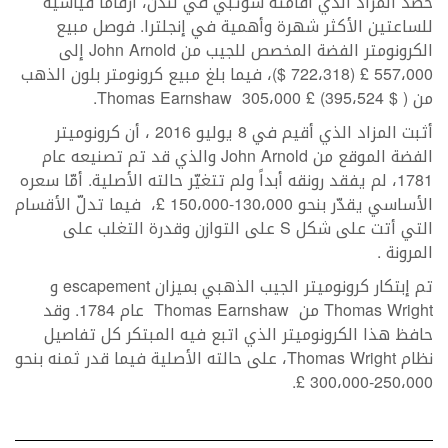
حصد المزاد الذي أقامته سوثبي في لندن، أرقاماُ قياسية
للساعتين الأكثر شهرة وأهمية في إنجلترا. فوصل مبيع
الكرونومتر الفضة المخصص للجيب من John Arnold إلى
557،000 £ (722،318 $)، فيما بلغ مبيع كرونومتر بلون الذهب
من Thomas Earnshaw 305،000 £ (395،524 $ ).
أثبت المزاد الذي أقيم في 8 يوليو 2016 ، أن كرونوميتر
الفضة الموقع من John Arnold والذي قد تم تصنيعه عام
1781، لم يفقد رونقه أبداً ولم تتغيّر حالته الأصلية. أمّا سعره
الأساسي يقدّر بنحو 130،000-150،000 £، فيما تدلّ الأقسام
التي أتت على شكل S على التوازن وقدرة التغلب على
المرونة .
تم إبتكار كرونوميتر الجيب الذهبي بميزان escapement و
Thomas Wright من Thomas Earnshaw عام 1784. وقد
حافظ هذا الكرونوميتر الذي اتبع فيه المبتكر كل تفاصيل
نظام Thomas Wright، على حالته الأصلية فيما قدر ثمنه بنحو
250،000-300،000 £.