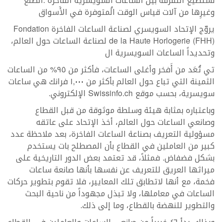
نستطيع التفرقة بين الساعات السويسرية الفاخرة .الصنع
وغيرِها من آلات قياس الوقت الُمتوفرة في الأَسواق
يروّج الإتحاد السويسري لصناعة الساعات الفاخرة Fondation
de la Haute Horlogerie (FHH) لصناعة الساعات حول العالم،
وتحديداً الساعات السويسرية ال
تي تُعَد من أَفخر وأغلى الساعات، فأكثر من ٩٥% من الساعات
الثمينة التي تباع حول العالم بأكثر من ١,٠٠٠ فرانك هي ساعات
سويسرية، بحسب موقع Swissinfo.ch الإلكتروني.
وباعتباره بمثابة هيئة وسلطة موثوقة من قبل القطاع
وصانعي الساعات حول العالم، أخذ الإتحاد على عاتقه
مسؤولية التعريف بصناعة الساعات الفاخرة، بعد ملاحظة عدد
كبير من العاملين في القطاع بأن المصطلح بات يستخدم
بشكل فضفاض. فمثلاً، قد تعتمد بعض الدور التاريخية على
ميراثها العريق للتعريف عن نفسها بأنها صانعة ساعات
فخمة، مع أنها لاتطابق تلك المعايير، فلا تقوم بتطوير حركات
الساعات في معاملها، ولا تبذل مجهوداً من ناحية البحث
والتطوير للنهضة بالقطاع، وما إلى ذلك.