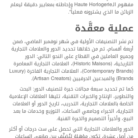
مفهوم الـHaute Horlogerie وإحاطته بمعايير دقيقة ليعلم
الزبائن ما الذي يشترونه فعلياً”.
عملية معقَّدة
تم نشر التصنيفات الأولية في شهر نوفمبر الماضي، ضمن
أربعة أقسام، تم من خلالها تحديد الدور والعلامات التجارية
وجميع العاملين في القطاع على النحو التالي: الدور
التاريخية، (Historic Maisons)، العلامات التجارية المعاصرة
(Contemporary Brands)، العلامات التجارية الفاخرة (Luxury
Brands) والمبدعين الحرفيين (Artisan Creators).
كما تم تحديد سبعة مجالات خبرة لتصنيف الدور: البحث
والتطوير، الإنتاج والخبرات التقنية، تليها العلاقات الإعلامية
الخاصة بالعلامات التجارية، التدريب، تاريخ الدور أو العلامات
التجارية، الخبراء وجامعي الساعات، التوزيع وخدمات ما بعد
البيع، وأخيراً التصميم والخبرة الفنية.
الدور والعلامات التجارية التي تحصل على ست درجات أو أكثر
من أصل عشرة، تكون مؤهلة لتُصَنَّف بين صانعي الساعات