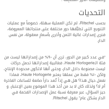
التحديات
بحسب Ritschel، لم تكن العملية سهلة، خصوصاً مع عمليات
التنويع التي تطبِّقها دور مختلفة على منتجاتها المعروضة،
فنرى إصدارات غالية الثمن وأخرى بأسعارٍ معقولة، من نفس
الدار.
“في عدد كبير من الدور، ترى أن ٩٠% من إصداراتها ليست من
فئة الـHaute Horlogerie، فغالبية إصداراتها تحمل حركات
ليست مصنوعة داخل الدار، وحتى أنها لاتكون محدودة الإنتاج،
ولكن ١٠% فقط من عملها يعتبر Haute Horlogerie، فماذا
نفعل حيال هذا؟ هل هي إذاً تُعد داراً صانعة للساعات الفاخرة
أم لا؟ ولذلك كان لا بد من أخذ هذا الموضوع بعين الإعتبار، و
حيز السؤال، عبر معرفة نسبة عمل الإصدارات الفخمة في
الدار بشكل عام” يقول Ritschel.