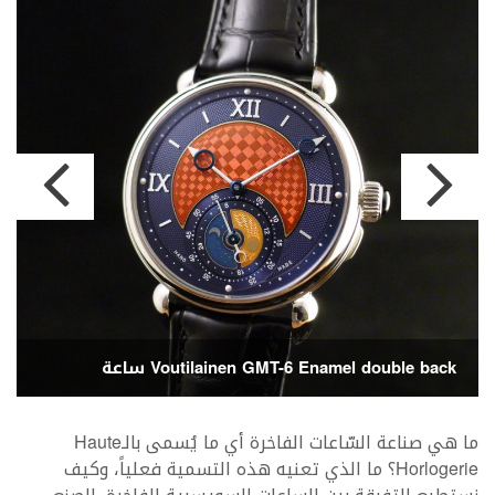
ساعة Voutilainen GMT-6 Enamel double back
ما هي صناعة السّاعات الفاخرة أي ما يُسمى بالـHaute
Horlogerie؟ ما الذي تعنيه هذه التسمية فعلياً، وكيف