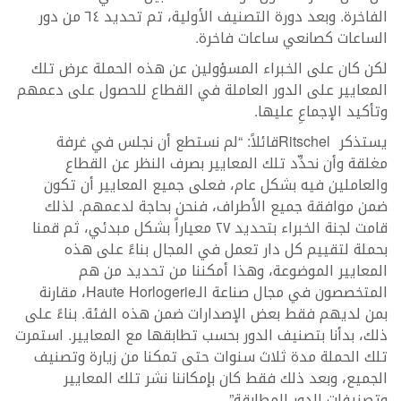
الفاخرة. وبعد دورة التصنيف الأولية، تم تحديد ٦٤ من دور
الساعات كصانعي ساعات فاخرة.
لكن كان على الخبراء المسؤولين عن هذه الحملة عرض تلك
المعايير على الدور العاملة في القطاع للحصول على دعمهم
وتأكيد الإجماعِ عليها.
يستذكر Ritschelقائلاً: “لم نستطع أن نجلس في غرفة
مغلقة وأن نحدِّد تلك المعايير بصرف النظر عن القطاع
والعاملين فيه بشكل عام، فعلى جميع المعايير أن تكون
ضمن موافقة جميع الأطراف، فنحن بحاجة لدعمهم. لذلك
قامت لجنة الخبراء بتحديد ٢٧ معياراً بشكل مبدئي، ثم قمنا
بحملة لتقييم كل دار تعمل في المجال بناءً على هذه
المعايير الموضوعة، وهذا أمكننا من تحديد من هم
المتخصصون في مجال صناعة الـHaute Horlogerie، مقارنة
بمن لديهم فقط بعض الإصدارات ضمن هذه الفئة. بناءً على
ذلك، بدأنا بتصنيف الدور بحسب تطابقها مع المعايير. استمرت
تلك الحملة مدة ثلاث سنوات حتى تمكنا من زيارة وتصنيف
الجميع، وبعد ذلك فقط كان بإمكاننا نشر تلك المعايير
وتصنيفات الدور المطابِقة”.