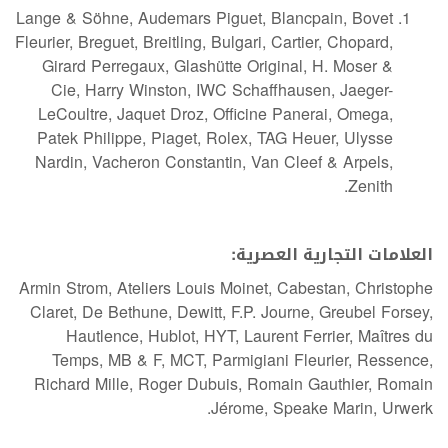
Lange & Söhne, Audemars Piguet, Blancpain, Bovet
Fleurier, Breguet, Breitling, Bulgari, Cartier, Chopard,
Girard Perregaux, Glashütte Original, H. Moser &
Cie, Harry Winston, IWC Schaffhausen, Jaeger-
LeCoultre, Jaquet Droz, Officine Panerai, Omega,
Patek Philippe, Piaget, Rolex, TAG Heuer, Ulysse
Nardin, Vacheron Constantin, Van Cleef & Arpels,
Zenith.
العلامات التجارية العصرية:
Armin Strom, Ateliers Louis Moinet, Cabestan, Christophe
Claret, De Bethune, Dewitt, F.P. Journe, Greubel Forsey,
Hautlence, Hublot, HYT, Laurent Ferrier, Maîtres du
Temps, MB & F, MCT, Parmigiani Fleurier, Ressence,
Richard Mille, Roger Dubuis, Romain Gauthier, Romain
Jérome, Speake Marin, Urwerk.