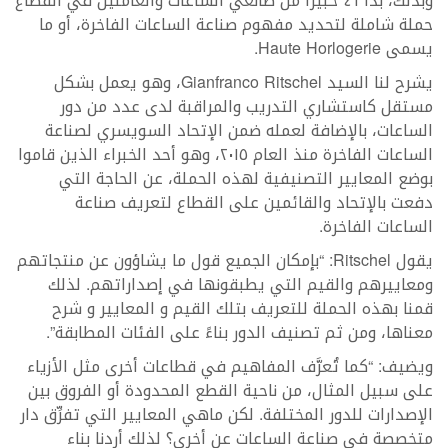
وبذلك، بدأ ٤٦ خبيراً من صانعي الساعات والعاملين في القطاع
حملة شاملة لتحديد مفهوم صناعة الساعات الفاخرة، أو ما
يسمى Haute Horlogerie.
يشرح لنا السيد Gianfranco Ritschel، وهو يعمل بشكل
مستقل كاستشاري التدريب والمراقبة لدى عدد من دور
الساعات، بالإضافة لعمله ضمن الإتحاد السويسري لصناعة
الساعات الفاخرة منذ العام ٢٠١٥، وهو أحد الخبراء الذين قاموا
بوضع المعايير التصنيفية لهذه الحملة، عن الحاجة التي
دفعت بالإتحاد والقائمين على القطاع لتعريف صناعة
الساعات الفاخرة.
يقول Ritschel: “بإمكان الجميع قول ما يشاؤون عن منتجاتهم
ومعاييرهم والقيم التي يطبقونها في إصداراتهم. لذلك
قمنا بهذه الحملة للتعريف بتلك القيم و المعايير و شرح
معناها، ومن ثم تصنيف الدور بناءً على الفئات المطابقة”.
ويضيف: “كما تُعرَّف المفاهيم في قطاعات أخرى مثل الأزياء
على سبيل المثال، من ناحية القطع المحدودة أو الفروق بين
الإصدارات للدور المختلفة. لكن ماهي المعايير التي تفرِّق دار
متخصصة في صناعة الساعات عن أخرى؟ لذلك أردنا بناء