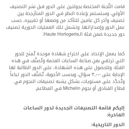
قامت اللّجنة المختصة بجولتين على الدور قبل نشر التصنيف
الأولي، وستستمر بإعادة النظر في الدور المتأرجحة بين
تصنيف وآخر كل عامين للتأكد من وضعها أو تغييره، حسب
عمل الدور وإصداراتها. وتشمل تلك العمليات الدورية تصنيف
دور جديدة ضمن فئة الـHaute Horlogerie.
كما يعمل الإتحاد على اختراع شهادة موحدة تُمنَح للدور
التي ترتقي بفن صناعة الساعات الفخمة وتُصنَّف في هذه
الفئة. وللحصول على هذه الشهادة، على الدور الطالبة لها
الإجابة على ٣,٠٠٠ سؤال، وبحسب الأجوبة، تُصَنَّف الدور تباعاً
وتُحدَّد على مستويات، بشكل يشبه تصنيفات النجوم في
قطاع الفنادق أو نجوم Michelin في المطاعم.
إليكم قائمة التصنيفات الجديدة لدور الساعات
الفاخرة:
الدور التاريخية: