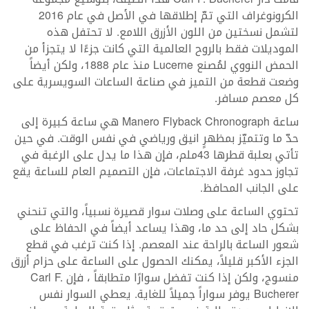
الكرونوغراف التي تمّ إطلاقها في الأصل في عام 2016
لتشمل نسختين من اللون الأزرق اللامع. لا تحتفل هذه
الموديلات فقط بالروح العالمية التي كانت جزءًا لا يتجزأ من
الحمض النووي لمُصنع Lucerne منذ عام 1888، ولكن أيضاً
وضعت قطعة من التميز في صناعة الساعات السويسرية على
كل معصم مسافر.
ساعة Manero Flyback Chronograph هي ساعة كبيرة إلى
حدّ ما وتتميّز بمظهرٍ انيق ورياضي في نفس الوقت. في حين
تأتي بعلبة قطرها 43ملم، فإن هذا ما يدل على الرغبة في
تجاوز حدود غرفة الاجتماعات، فإن التصميم العام للساعة يقع
على الجانب المحافظ.
تحتوي الساعة على وصلات سوار قصيرة نسبياً، والتي تنحني
بشكل حاد إلى حد ما، وهذا يساعد أيضاً في الحفاظ على
شعور الساعة بالراحة عند المعصم. إذا كنت ترغب في قطع
الجزء الأكبر قليلاً، يمكنك الحصول على الساعة على حزام أزرق
منسوج، ولكن إذا كنت تفضل سوارًا متطابقاً ، فإن Carl F.
Bucherer يوفر سواراً جميلاً للغاية. يعطي السوار نفس