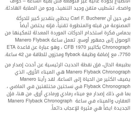
الانطباع بجودة عالية غير متوقعة مثل بقية الساعة – حواف
واضحة، تشطيب متقن وجيد التنفيذ، وجو من الصلابة الهادئة.
في حين أن Carl F. Bucherer يحظى بتقدير كبير للحركة
المصنوعة من قبله والمتطورة تقنياً، فإنه يحتضن أيضاً
بحماس فكرة استخدام الحركات الموردة المعدلة لتمكينها من
الوصول إلى جمهور أوسع. تعمل ساعة Manero Flyback
Chronograph بكاليبر CFB 1970 ، وهو عبارة عن قاعدة ETA
7750، مع إضافة وظيفة flyback ومخزون للطاقة من 42 ساعة.
بطبيعة الحال، فإن نقطة الحديث الرئيسية عن أحدث إصدار من
Manero Flyback Chronograph هي الميناء الأزرق، الذي
يضيف الكثير من الحياة إلى الساعة. لقد رأينا Manero
Flyback Chronograph في نسختين مختلفتين في الماضي ،
بما في ذلك إصدار مع ميناء رمادي ورمادي أزرق. من هنا، فإن
العقارب والميناء في ساعة Manero Flyback Chronograph
الجديدة ايضاً هي مثيرة للإعجاب دائماً.