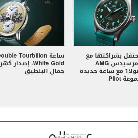
I تحتفل بشراكتها مع
ساعة ouble Tourbillon
فريق مرسيدس AMG
White Gold، إصدار 
للفورمولا1 مع ساعة جديدة
جمال البلطيق
ة Pilot