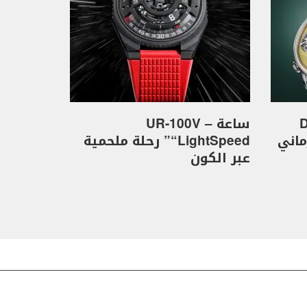
D
ساعة UR-100V –
كهرماني
“LightSpeed” رحلة ملحمية
عبر الكون