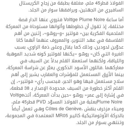
‬السافيري‭ ‬من‭ ‬الجهتين،‭ ‬ويرافقها‭ ‬سوار‭ ‬من‭ ‬الجلد‭.‬
أما‭ ‬ساعة‭ ‬
Voltige Plume Noire
‬في‭ ‬إشارة‭ ‬إلى‭ ‬عمر‭ ‬‮«‬روسّو‮»‬‭ ‬حين‭ ‬بدأت‭ ‬المعركة،‭ ‬أتت‭ ‬
Voltige
‭ ‬بعلبة‭ ‬من‭ ‬الفولاذ‭ ‬المسوّد‭ ‬
Plume Noire
PVD
‬وميناء‭ ‬مزخرف‭ ‬بنقش‭ ‬
Côtes de Genève
‬بالحركة‭ ‬الأوتوماتيكية‭ ‬كاليبر‭ ‬
MR05
‬وتنتهي‭ ‬بسوار‭ ‬من‭ ‬الجلد‭.‬