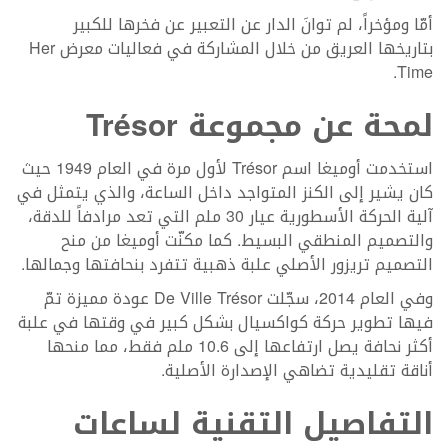
أمّا ومؤخراً، لم توانَ الدار عن التعبير عن فخرها للكبير
بتاريخها العريق من خلال المشاركة في فعاليات معرض Her
Time.
لمحة عن مجموعة
Trésor
استخدمت أوميغا اسم Trésor لأول مرة في العام 1949 حيث
كان يشير إلى الكنز المتواجد داخل الساعة، والذي يتمثل في
آلية الحركة الأسطورية عيار 30 ملم التي تعد مرادفاً للدقة،
والتصميم المنطقي البسيط. كما مكنّت أوميغا من منح
التصميم تريزور الأصلي علبة ذهبية تتفرد بنحافتها وجمالها.
وفي العام 2014، سجّلت De Ville Trésor عودة مميزة تمّ
فيها تطوير حركة كواكسيال بشكل كبير في وقتها في علبة
أكثر نحافة يصل ارتفاعها إلى 10.6 ملم فقط، مما منحها
أناقة تقليدية تضاهي الإصدارة الأصلية.
التفاصيل التقنية لساعات