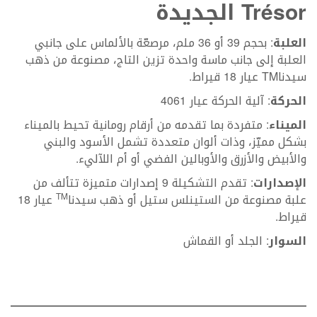
Trésor
الجديدة
العلبة
: بحجم 39 أو 36 ملم، مرصعّة بالألماس على جانبي
العلبة إلى جانب ماسة واحدة تزين التاج، مصنوعة من ذهب
سيدناTM عيار 18 قيراط.
الحركة
: آلية الحركة عيار 4061
الميناء
: متفردة بما تقدمه من أرقام رومانية تحيط بالميناء
بشكل مميّز، وذات ألوان متعددة تشمل الأسود والبني
والأبيض والأزرق والأوبالين الفضي أو أم اللآليء.
الإصدارات
: تقدم التشكيلة 9 إصدارات متميزة تتألف من
علبة مصنوعة من الستينلس ستيل أو ذهب سيدنا
TM
عيار 18
قيراط.
السوار
: الجلد أو القماش