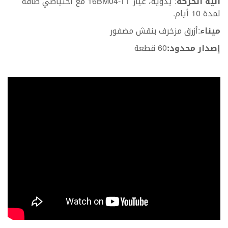
آلية الحركة
: يدوية، عيار 16BM04-TT مع احتياطي طاقة
لمدة 10 أيام.
ميناء
:أزرق مزخرف بنقش مضفور
إصدار محدود:
60 قطعة