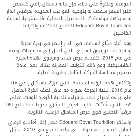
اليومية. وعلاوةً على ذلك، فإن حالة باسكال رافي كشخص
كثير السفر سمحت له بتوجيه المواهب العديدة لحرفيي الدار
وتوحيدها، مواءمة كل التفاصيل الجمالية والتشغيلية لساعة
Edouard Bovet Tourbillon لتحقيق الملائمة والترابط
الكاملين.
وقد أعاد صنّاع الساعات في الدار النظر في بنية مجربة
وحقيقية للتوربيون السريع، الذي أُدخل إلى مجموعات بوفيه
في عام 2015، لتقديم عرض جديد ومرموق لهذه الميزة
الكلاسيكية. ومع ذلك، تتوقف المقارنة هناك. بعد إعادة
تصميم منظومة الحركة بالكامل بطريقة أصلية.
وتكتمل هذه الرؤية الجديدة، التي عززها باسكال رافي منذ
عام 2016، لبنية الحركة بصورة مع عرض نصف الكرة الحاصل
على براءة اختراع لتقديم قراءة ثلاثية الأبعاد للوقت. وعلى
هذا النحو، شُكّلت عقارب العرض المركزي يدوياً، مما يتيح لها
حرفياً التحليق فوق عرض المناطق الزمنية الثانوية.
واستقر Edouard Bovet Tourbillon ضمن إطار أماديو الرمزي
القابل للتحويل. وبحصوله على براءة اختراع في 2010، يحوّل