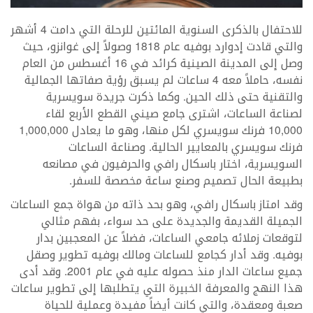
للاحتفال بالذكرى السنوية المائتين للرحلة التي دامت 4 أشهر
والتي قادت إدوارد بوفيه عام 1818 وصولاً إلى غوانزو، حيث
وصل إلى المدينة الصينية كرائد في 16 أغسطس من العام
نفسه، حاملاً معه 4 ساعات لم يسبق رؤية صفاتها الجمالية
والتقنية حتى ذلك الحين. وكما ذكرت جريدة سويسرية
لصناعة الساعات، اشترى جامع صيني القطع الأربع لقاء
10,000 فرنك سويسري لكل منها، وهو ما يعادل 1,000,000
فرنك سويسري بالمعايير الحالية. وصناعة الساعات
السويسرية، اختار باسكال رافي والحرفيون في مصانعه
بطبيعة الحال تصميم وصنع ساعة مخصصة للسفر.
وقد امتاز باسكال رافي، وهو بحد ذاته من هواة جمع الساعات
الجميلة القديمة والجديدة على حد سواء، بفهم مثالي
لتوقعات زملائه جامعي الساعات، فضلاً عن المعجبين بدار
بوفيه. وقد أدار كجامع للساعات ومالك بوفيه تطوير وصقل
جميع ساعات الدار منذ حصوله عليه في عام 2001. وقد أدى
هذا النهج والمعرفة الخبيرة التي يتطلبها إلى تطوير ساعات
صعبة ومعقدة، والتي كانت أيضاً مفيدة وعملية للحياة