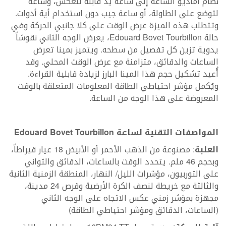
نظام أماديو الساعة إلى ساعة يد قابلة للعكس، وساعة
لتوضع على الطاولة، أو ساعة جيب دون استخدام أية أدوات.
وتتطلب هذه الميزة عرض الوقت على كلا جانبي الحركة وفي
حالة Edouard Bovet Tourbillon، يعرض الوجه الثاني نقوشاً
يدوية تزين كل تفصيل من سطحه. ويتميز بمينا تعرض
الساعات والدقائق، متزامنة مع عرض الوقت المحلي. وقد
أُعيد تشكيل حجم هذا المينا البارز لزيادة قابلية القراءة.
ويُكمل مؤشر احتياطي الطاقة المعلومات المتعلقة بالوقت
المعروضة على هذا الوجه من الساعة.
المواصفات التقنية لساعة Edouard Bovet Tourbillon
العلبة
: مصنوعة من الذهب الأحمر أو الأبيض 18 عيار قيراطاً،
وبحجم 46 ملم. يتحدد الوقت بالساعات، الدقائق والثواني
على التوربيون، مؤشرات الليل/ النهار، المنطقة الزمنية الثانية
والثالثة مع خريطة لنصف الكرة الأرضية وقرص 24 مدينة،
مجهزة بمؤشر زمني عكس الاتجاه على الوجه الثاني
(الساعات، الدقائق ومؤشر احتياطي الطاقة)