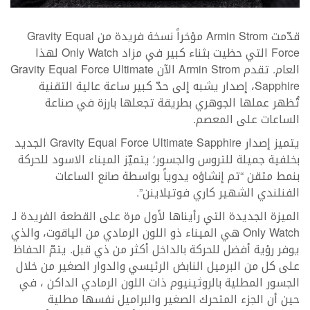
قدّمت Armin Strom مؤخراً نسخة فريدة من Gravity Equal
Force التي حظيت بثناء كبير في مزاد Only Watch لهذا
العام. تقدم Armin Strom الآن Gravity Equal Force Ultimate
Sapphire، إصدار يشبه إلى حدّ كبير ساعة عالية التقنية
تُظهر عملها الجوهري بطريقة تجعلها بارزة في صناعة
الساعات على المعصم.
يتميز إصدار Gravity Equal Force Ultimate Sapphire الجديد
بخلفية جميلة للتروس والجسور؛ يتميّز الميناء الاسود للحركة
بنمط متقن “تم إنشاؤه يدوياً بواسطة صانع الساعات
الفنلندي الشهير كاري فوتيلاينن”.
الميزة الجديدة التي رأيناها لأول مرة على القطعة الفريدة لـ
Only Watch هي الميناء ذو اللون الرمادي من الياقوت، والذي
يوفر رؤية أفضل للحركة بالداخل أكثر من ذي قبل. يتمّ الحفاظ
على كل من البرميل النابض الرئيسي والدوار الصغير من خلال
الجسور المطلية بالروثينيوم ذات اللون الرمادي الداكن ، في
حين أن الجزء المتحرك الصغير والبراميل نفسها مطلية