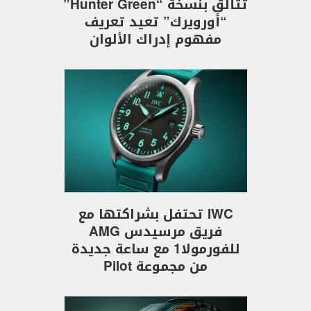
تتألق بنسخة “Hunter Green”
“أورويرك” تعيد تعريف
مفهوم إدراك الألوان
IWC تحتفل بشراكتها مع
فريق مرسيدس AMG
للفورمولا1 مع ساعة جديدة
من مجموعة Pilot