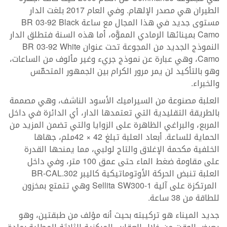
الطيران هي مصدر الإلهام. وفي العام 2017 بلغت الدار
مستوى جديد في هذا المجال مع ساعة BR 03-92 Black
Camo بمينائها الرمادي المموَّه، أما هذه السنة فتطلق الدار
النموذج الجديد من المجوعة تحت عنوان BR 03-92 White
Camo، وهي عبارة عن نموذج جريء وغير مألوف من الساعات،
وهو بالتأكيد لن يمر مرور الكرام بين الجمهور المتحمّس
والخبراء.
العلبة مصنوعة من السيراميك الأسود الناشف، وهي مصممة
بالطريقة التقليدية التي تعتمدها الدار، أي الدائرة في داخل
المربع، والبراغي الظاهرة على الزوايا والتي تضمن المزيد من
الحماية للساعة. أبعاد العلبة تبلغ 42 × 42ملم، جهاها
الخلفية مكحمة الإغلاق والتاج لولبي، مما يمنحها القدرة
على مقاومة ضغط الماء حتى عمق 100 متر، وفي داخل
العلبة تنبض الحركة الأوتوماتيكية كاليبر BR-CAL.302
المرتكزة على آلية Sellita SW300-1 وهي تتمتع بمخزون
للطاقة من 38 ساعة.
جديد الميناء هو تركيبته بحيث أنه مؤلف من طبقتين، وهو