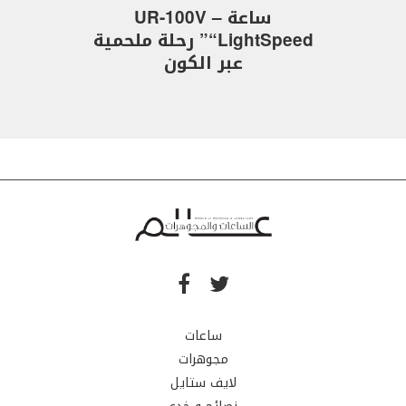
ساعة UR-100V –
“LightSpeed” رحلة ملحمية
عبر الكون
ساعات
مجوهرات
لايف ستايل