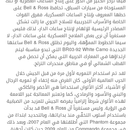
فيما تركّز الكثير من الدور على إنتاج الساعات العصرية أو تلك
المستوحاة من سيارات السباق، تحافظ Bell & Ross على
خطها المعروف بإنتاج الساعات العسكرية، ففرق القوات
الخاصة والأسراب التجريبية للسلاح الجوي ما زالت تشكل
المصادر الرئيسية للإلهام لإنتاج ساعات الدار، لذلك فليس
مستغرباً أن نرى بعض الملامح العسكرية على ساعات الدار، لا
سيما الخطوط المموَّهة، واليوم تطلق Bell & Ross ساعتها
الجديدة BR03-92 White Camo التي تبدو مناسبة ليتم
ارتداؤها في المعارك الحربية التي يمكن أن تحصل في
القطب الشمالي أو في مناطق منحدرات التزلج.
لقد تم استخدام التمويه لأول مرة من قبل الجيش خلال
الحرب العالمية الأولى. كان الغرض منه إخفاء أو تمويه الرجال
أو الأشياء. أكثر الألوان استخداماً هي الأخضر والكاكي
والبني والأسود والرمادي، كما وتعتبر المعالجة غير اللامعة
لهذه الألوان شرطاً إلزامياً يفرضه الجيش للمزيد من الضبابية
في الرؤية. وليس مستغرباً أن Bell & Ross قد بدأت
باستخدام أسلوب التخفّي منذ بداياتها، وبالتحديد ابتداءً من
مجموعة Phantom التي أطلقتها في العام 2007، وبعد ذلك
في مجموعة Commando من العام 2009 حيث كانت أجهزة