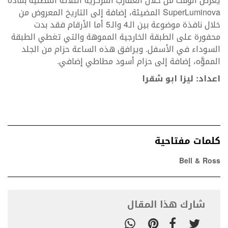
يعرض الوقت من خلال العقارب المركزية الثلاثة المطلية بمادة
SuperLuminova المضيئة، إضافة إلى التاريخ المعروض من
خلال نافذة موضوعة بين الـ4 والـ5 أما الأرقام فقد بدت
محفورة على الطبقة الخارجية المموهة والتي تغطي الطبقة
السوداء في الأسفل. ويرافق هذه الساعة حزام من الجلد
المموَّه، إضافة إلى حزام أسود مطاطي إضافي.
اعداد: ليزا ابو شقرا
كلمات مفتاحية
Bell & Ross
شارك هذا المقال