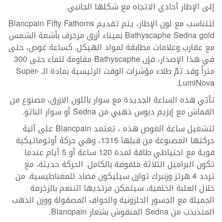
إلى الإطار أحادي الاتجاه مع شكلها الجانبي.
لتتناسب مع لون الإطار، يتم تقديم Blancpain Fifty Fathoms
Bathyscaphe Sedna gold بميناء أزرق مزخرف بأشعة الشمس
مع عقارب وعلامات مطابقة لمواد الهيكل. كساعة غوص، حتى
في هذا الإصدار، فإن Bathyscaphe مقاومة للماء حتى 300
متراً وقد تمّ طلاء مؤشرات الوقت الرئيسية بمادة الـ Super-
LumiNova.
تأتي هذه الساعة الجديدة مع سوار باللون الازرق، مصنوع من
القماش مع إبزيم دبوس ذهبي من Sedna أو سوار الناتو.
لتشغيل ساعة الغوص هذه ، تعتمد Blancpain على آلية
حركتها المصنوعة من قبلها 1315، وهي حركة أوتوماتيكية
قوية مع احتياطي طاقة لمدة 120 ساعة أو 5 أيام عندما
تكون البراميل الثلاثة ملفوفة بالكامل. الحركة حديثة، مع
تردد 4 هرتز وزنبرك توازن سيليكون مضاد للمغناطيسية. من
خلال العلبة الخلفية، سيتمكن مرتديها التنعم بالزخرفة
الجميلة مع الجسور الحلزونية والحواف المصقولة ووزن الذهب
المتذبذب من Sedna المنقوش بشعار Blancpain.