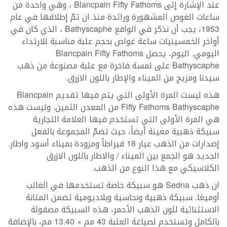
عند الإشارة إلى Blancpain Fifty Fathoms ، وهي واحدة من
ساعات الغوص المشهورة ورائدة منذ ان تمّ إطلاقها في عام
1953، يجب أن نذكر في الواقع Bathyscaphe ، الذي كان في
أواخر الخمسينيات ساعة غواص بحجم علبة مناسبة للارتداء
اليومي. اليوم، يحصل Blancpain Fifty Fathoms
Bathyscaphe على لمسة فاخرة مع علبة مصنوعة من ذهب
سيدنا ومزيج من الميناء والإطار باللون الازرق.
هذه ليست المرة الأولى التي يتم فيها تقديم Blancpain
Fifty Fathoms Bathyscaphe من المعدن الثمين. وليست هذه
هي المرة الأولى التي تستخدم فيها العلامة التجارية
سبيكة ذهبية معينة أيضاً، حيث تضمّ المجموعة بالفعل
إصدارات من الذهب عيار 18 قيراطاً ومزودة بميناء أسود واطار.
الجديد هو الجمع بين الميناء / والاطار باللون الازرق
الكلاسيكي مع هذا النوع من الذهب.
ان ذهب Sedna هو سبيكة خاصة تستخدمها في الغالب
أوميغا. سبيكة ذهبية ونحاسية وبلاديومية تضمن المتانة
الاستثنائية للون الذهب الأحمر، هذه السبيكة مصقولة
بالكامل وتستخدم لصياغة العلبة 43 مم × 13.40 مم، بالإضافة