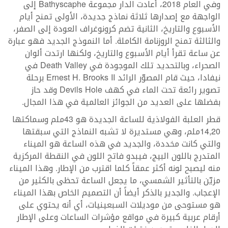
وفي العام 2018، أعادت الدار مجموعة Bathyscaphe إلى
الواجهة مع إصدارها ثلاثة نماذج جديدة، الأولى تمنح أيام
الأسبوع والتاريخ، الثانية تضم كرونوغراف العودة إلى الصفر،
والثالثة تمنح الروزنامة الكاملة. أما النموذج الجديد فهو عبارة
عن ساعة تقرأ أيام الأسبوع والتاريخ، ولكنها ارتدت ألوان
الصحراء، وبالتحديد تلك الموجودة في Death Valley في
نيفادا، حيث قام المصوّر الرائد Ernest H. Brooks II برحلة
تصوير رائعة تحت الماء في كهف Devils Hole وقد حاز
بفضلها على العديد من الجوائز العالمية في هذا المجال.
قطر العلبة الفولاذية للساعة الجديدة هو 43ملم وسماكتها
14,20ملم، وهي مستديرة لا تشبه النماذج التي سبقتها
والتي كانت مخددة، والجديد في هذه الساعة هو الميناء
المتدرج باللون البيج، فيبدو فاتح اللون في النقطة المركزية
منه ليصبح لونه أكثر عمقاً كلما اقترب من الإطار. وهذا الميناء
مزيّن بالتأثير الشمسي، ما يجعل الساعة تحظى بالكثير من
الإعجاب. والجدير بالذكر أيضاً أن التصميم الخاص بهذا الميناء
هو مستوحى من موديلات السبعينيات، أي أنه يحتوي على
أرقام عربية كبيرة في مواقع مؤشرات الساعات وعلى الإطار