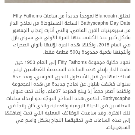
تطلق Blancpain نموذجاً جديداً من ساعات Fifty Fathoms
Bathyscaphe Day Date الساعة المستوحاة من نماذج الدار
من سبيعينيات القرن الماضي، والتي أثارت إعجاب الجمهور
بشكل كبير عند الكشف عنها للمرة الأولى في معرض بازل
في العام 2018، ولكنها هذه المرة لوّنتها بألوان الصحراء،
وأنتجتها بكمية محدودة بـ500 قطعة فقط.
تعود حكاية مجموعة Fifty Fathoms إلى العام 1953 حين
قامت الدار بإنتاج هذه الساعات المخصصة للغطاسين ليتم
استخدامها من قبل الأسطول البحري الفرنسي، وبعد عدة
سنوات كشفت بلانبان عن نماذج جديدة من هذه المجموعة
ولكنها أصغر حجماً إذ يبلغ قطرها 37ملم، وأتت تحت عنوان
Bathyscaphe، لتلاقي هذه النماذج التوجّه نحو ارتداء ساعات
الغطاسين في الحياة اليومية والعملية والذي كان رائجاً في
تلك الفترة. وقد ساعدت الوظائف العملية التي تمت إضافتها
إلى هذه الساعات في تحقيقها النجاح بشكل واسع في
السبعينيات.