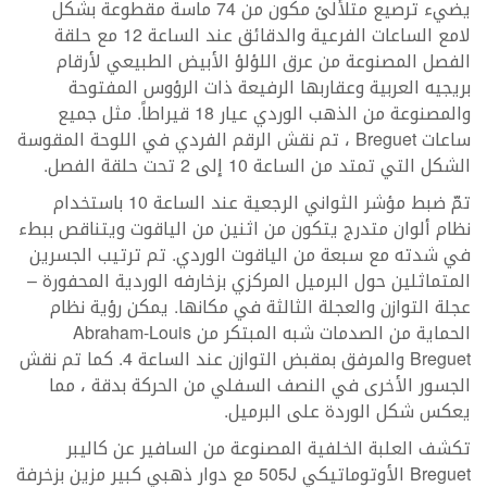
يضيء ترصيع متلألئ مكون من 74 ماسة مقطوعة بشكل
لامع الساعات الفرعية والدقائق عند الساعة 12 مع حلقة
الفصل المصنوعة من عرق اللؤلؤ الأبيض الطبيعي لأرقام
بريجيه العربية وعقاربها الرفيعة ذات الرؤوس المفتوحة
والمصنوعة من الذهب الوردي عيار 18 قيراطاً. مثل جميع
ساعات Breguet ، تم نقش الرقم الفردي في اللوحة المقوسة
الشكل التي تمتد من الساعة 10 إلى 2 تحت حلقة الفصل.
تمّ ضبط مؤشر الثواني الرجعية عند الساعة 10 باستخدام
نظام ألوان متدرج يتكون من اثنين من الياقوت ويتناقص ببطء
في شدته مع سبعة من الياقوت الوردي. تم ترتيب الجسرين
المتماثلين حول البرميل المركزي بزخارفه الوردية المحفورة –
عجلة التوازن والعجلة الثالثة في مكانها. يمكن رؤية نظام
الحماية من الصدمات شبه المبتكر من Abraham-Louis
Breguet والمرفق بمقبض التوازن عند الساعة 4. كما تم نقش
الجسور الأخرى في النصف السفلي من الحركة بدقة ، مما
يعكس شكل الوردة على البرميل.
تكشف العلبة الخلفية المصنوعة من السافير عن كاليبر
Breguet الأوتوماتيكي 505J مع دوار ذهبي كبير مزين بزخرفة