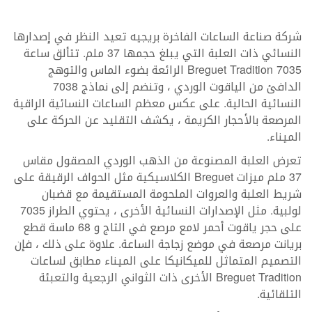
شركة صناعة الساعات الفاخرة بريجيه تعيد النظر في إصدارها
النسائي ذات العلبة التي يبلغ حجمها 37 ملم. تتألق ساعة
Breguet Tradition 7035 الرائعة بضوء الماس والتوهج
الدافئ من الياقوت الوردي ، وتنضم إلى نماذج 7038
النسائية الحالية. على عكس معظم الساعات النسائية الراقية
المرصعة بالأحجار الكريمة ، يكشف التقليد عن الحركة على
الميناء.
تعرض العلبة المصنوعة من الذهب الوردي المصقول مقاس
37 ملم ميزات Breguet الكلاسيكية مثل الحواف الرقيقة على
شريط العلبة والعروات الملحومة المستقيمة مع قضبان
لولبية. مثل الإصدارات النسائية الأخرى ، يحتوي الطراز 7035
على حجر ياقوت أحمر لامع مرصع في التاج و 68 ماسة قطع
بريانت مرصعة في موضع زجاجة الساعة. علاوة على ذلك ، فإن
التصميم المتماثل للميكانيكا على الميناء مطابق لساعات
Breguet Tradition الأخرى ذات الثواني الرجعية والتعبئة
التلقائية.