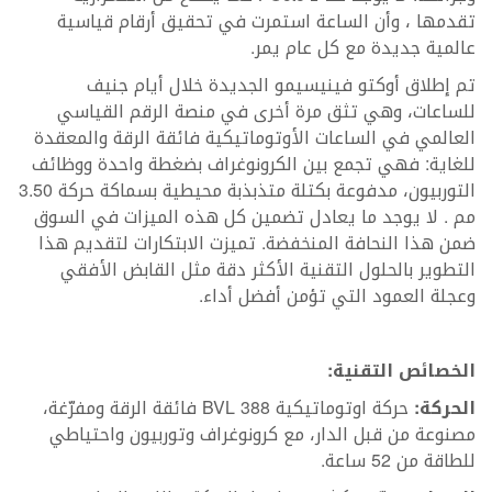
تقدمها ، وأن الساعة استمرت في تحقيق أرقام قياسية
عالمية جديدة مع كل عام يمر.
تم إطلاق أوكتو فينيسيمو الجديدة خلال أيام جنيف
للساعات، وهي تثق مرة أخرى في منصة الرقم القياسي
العالمي في الساعات الأوتوماتيكية فائقة الرقة والمعقدة
للغاية: فهي تجمع بين الكرونوغراف بضغطة واحدة ووظائف
التوربيون، مدفوعة بكتلة متذبذبة محيطية بسماكة حركة 3.50
مم . لا يوجد ما يعادل تضمين كل هذه الميزات في السوق
ضمن هذا النحافة المنخفضة. تميزت الابتكارات لتقديم هذا
التطوير بالحلول التقنية الأكثر دقة مثل القابض الأفقي
وعجلة العمود التي تؤمن أفضل أداء.
الخصائص التقنية:
الحركة:
حركة اوتوماتيكية BVL 388 فائقة الرقة ومفرّغة،
مصنوعة من قبل الدار، مع كرونوغراف وتوربيون واحتياطي
للطاقة من 52 ساعة.