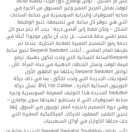
على مر السنين ، تولى بولغاري دورًا فريدًا بصفته صائغًا
للوقت بفضل المزيج المميز وغير المسبوق من الخبرة في
صناعة المجوهرات والدراية السويسرية في صناعة الساعات
التي هي جوهر كل ساعة. في تصنيعها، تتبع الوظيفة
الشكل – ولكن فقط إلى أقصى درجة ؛ يجب ألا يتم صنع كل
عنصر تقني بدقة فحسب ، بل يجب أن يكون موجودًا أيضًا في
خدمة رموز التصميم المميزة للعلامة التجارية. عندما تم
طرحها العام الماضي ، أعادت Serpenti Seduttori تصور ساعة
Serpentiالساعة النسائية التي ولدت لتكون ذهبية، ترفع
قيمة الوقت وتمثل اللحظات الذهبية في حياة المرأة. الآن ،
تواصل Serpenti Seduttori رحلتها مع الظهور الأول
للموديلات الجديدة التي ولدت للتألق ، بما في ذلك حركة
التوربيون النسائية النادرة ، BVL150 Caliber. تمثل حركة
Seduttori الجديدة هذا التوليف للمعرفة السويسرية وخبرة
صناعة المجوهرات التي لا يستطيع تنفيذها سوى بولغاري –
وهي ذروة التصميم باعتباره أصغر توربيون في السوق. إنها
تحيي التقليد المفقود للحركات الميكانيكية الصغيرة التي
حلت محلها الكوارتز في أوائل السبعينيات.
تأتي طرازات Serpenti Seduttori Tourbillon الجديدة بعلبة من