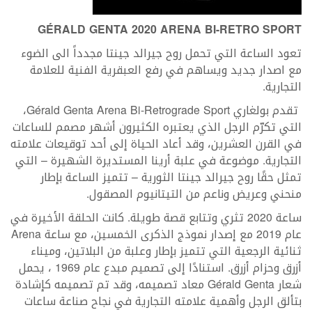
GÉRALD GENTA 2020 ARENA BI-RETRO SPORT
تعود الساعة التي تحمل روح جيرالد جينتا مجدداً الى الضوء
مع اصدار جديد ويساهم في رفع العبقرية الفنية للعلامة
التجارية.
تقدم بولغاري Gérald Genta Arena Bi-Retrograde Sport،
التي تكرّم الرجل الذي يعتبره الكثيرون أشهر مصمم للساعات
في القرن العشرين، وقد أعاد الحياة إلى أحد توقيعات علامته
التجارية. موضوعة في علبة أرينا المستديرة الشهيرة – التي
تمثل حقًا روح جيرالد جينتا الثورية – تتميز الساعة بإطار
منحني وعريض وناعم من التيتانيوم المصقول.
ساعة 2020 تثري وتتابع قصة طويلة. كانت الحلقة الأخيرة في
عام 2019 مع إصدار نموذج الذكرى الخمسين، مع ساعة Arena
ثنائية الرجعية التي تتميز بإطار وعلبة من البلاتين، وميناء
أزرق وحزام أزرق. استنادًا إلى تصميم مبدع عام 1969 ، يحمل
شعار Gérald Genta معاد تصميمه، وقد تم تصميمه كإشادة
بتألق الرجل وأهمية علامته التجارية في نجاح صناعة ساعات