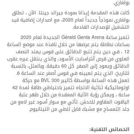
بولغاري.
كانت هذه المقدمة إيذانا بعودة جيرالد جينتا. الآن ، تطلق
بولغاري نموذجاً جديداً لعام 2020، مع اصدارات إضافية قيد
التشغيل للإصدارات القادمة.
تتميز ساعة Gérald Genta Arena الجديدة لعام 2020
بساعات نطاطة يتم عرضها من خلال نافذة عند موضع الساعة
12 ، في حين يتم تتبع الدقائق على قوس يمتد النصف
العلوي من قرص أنثراسايت الأسود، والذي ينتقل عبره عقرب
الدقائق ويعود إلى الصفر. كل 60 دقيقة. وبالمثل، بالنسبة
للتاريخ، الذي يتم تعيينه في قوس أصغر عند الساعة 6.
تعمل هذه الساعة بواسطة كاليبر BVL 300 مع حركة
اوتوماتيكية ثنائية الاتجاه تتميز باحتياطي طاقة لمدة 42
ساعة ، ويمكن رؤية الآلية المعقدة من خلال ظهر علبة
الياقوت المقاوم للخدش. تأتي مع سوار أسود غير لامع من
جلد التمساح مع مشبك قابل للطي من التيتانيوم.
الخصائص التقنية: