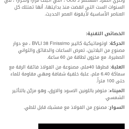
وتثري التفرد المستمر لـ Octo ، التي أثبتت مرارًا وتكرارًا ، في
السنوات الست التي انقضت منذ بدايتها، أنها تمتلك كل
العناصر الأساسية لأيقونة العصر الحديث.
الخصائص التقنية:
الحركة
: اوتوماتيكية كاليبر BVLI 38 Finissimo ، مع دوار
مصنوع من البلاتين، تعرض الساعات والدقائق والثواني
الصغيرة. مع مخزون لطاقة من 60 ساعة.
العلبة
: قطرها 40ملم، مصنوعة من الفولاذ فائقة الرقة مع
سماكة 6.40 ملم، علبة خلفية شفافة ومهي مقاومة للماء
حتى 100 متراً.
الميناء
: متوفر باللونين الاسود والازرق، وهو مزيّن بالتأثير
الشمسي.
السوار
: مصنوع من الفولاذ مع ممشبك قابل للطي.