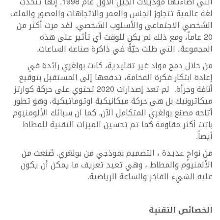
التي أضاءتها موديلات الجيل الأول عام 1998. إنها تتحدث
لغة عالمية تتجاوز الجنس والعمر والاتجاهات والعصور والملف
الشخصي الاجتماعي والأسلوب الشخصي. لقد مرت أكثر من
20 عاماً، ومع ذلك لم يكن للوقت أي تأثير على هذه
المجموعة، التي ظلت حيّةً في ذاكرة صناعة الساعات.
من خلال دمج مواد غير تقليدية، كانت بولغري رائدة في
إعادة ابتكار فكرة الفخامة، تدفعها إلى المستقبل بتوقيع
أناقة وجرأة. لم تعد إصدارات 2020 تحتوي على حركة كوارتز
ميكاترونيك بل هي حركة ميكانيكية اوتوماتيكية، وهو تطور
أتاحه مصنع بولغري المتكامل الآن. كما ان سبائك الألومنيوم
باتت أكثر مقاومة كما تم تحسين الميزات التقنية للمطاط
أيضاً.
من نواحٍ عديدة ، التصميم نموذجي من بولغري. صُنعت من
الألمنيوم والمطاط ، وهي تعيد تعريف ما يمكن أن يكون
عليه الشيء الفاخر والساعة الرياضية.
الخصائص التقنية