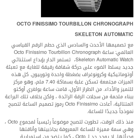
OCTO FINISSIMO TOURBILLON CHRONOGRAPH
SKELETON AUTOMATIC
مع تصميمها الأحدث والسادس الذي حطم الرقم القياسي
العالمي: ساعة Octo Finissimo Tourbillon Chronograph
Skeleton Automatic Watch، تستمر الدار بإبداع استثنائي
جديد يسلط الضوء على حركة شفافة رقيقة للغاية مع تعبئة
أوتوماتيكية وكرونوغراف بضغطة واحدة وتوربيون. كل هذه
الميزات مجتمعة تسكن علبة بسماكة 7.40 ملم، وهو مركز
للتميز والأداء. من الطراز الأول، قامت ساعة بولغري أوكتو
ببناء ملحمة من سجلات الرقة الرائدة ، ولكن بخلاف تلك البراعة
المتتالية، أعادت Octo Finissimo رموز تصميم الساعة لتصبح
نموذجاً جديدًا للساعة.
منذ ذلك الوقت، تطورت لتصبح موضوعاً رئيسياً لمجموع Octo ،
وهي سمة مميزة للساعة المعروفة بجاذبيتها وأناقتها
وجرأتها. لا يوجد حد لـ Octo ، كما يتضح من استمرارية